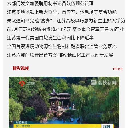
六部门发文加强聘用制书记员队伍规范管理
江苏多地地铁上新大食堂、自习室、运动场等复合功能
——从“客流通道”到“生活场景”
录取通知书完成“瘦身”，江苏高校以巧思为新生上好入学第
一课
前7月江苏AI领域融资超243亿元 资本重仓智算基建 AI产业
底盘夯实
江苏第一代美国白蛾发生面积同比下降近半
全国首票进境动物源性生物材料跨省联合监管业务落地
江苏六部门联合出台方案 推动精细化工产业创新发展
精彩视频
more