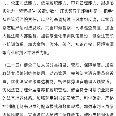
力、公正司法能力、依法履职能力、审判管理能力、狠抓落
实能力。紧紧抓住“关键少数”，压实领导干部特别是“一把手”
从严管党治院责任，以严的基调持续正风肃纪反腐，以零容
忍态度严惩司法腐败。完善审务督察、司法巡查制度，加强
人民法院内部监督。加强专业化审判队伍建设，健全法官职
业培训体系，加大金融、涉外、破产、知识产权、环境资源
等专业审判人才培养力度。
（二十五）健全司法人员分类招录、管理、保障制度。加强
政法专项编制统筹使用、动态管理。完善法官遴选委员会设
置。优化法官逐级遴选机制，畅通优秀法官助理入额渠道。
优化法官助理分层培养和履职管理，健全符合司法职业规律
的法官培养体系。加强聘用制书记员管理，科学确定、严格
控制聘用制书记员的配置模式和数量规模。加强审判人员履
职风险防范，完善法院人员伤亡抚恤政策。鼓励支持退休法