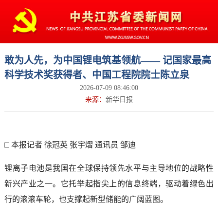
敢为人先，为中国锂电筑基领航—— 记国家最高
科学技术奖获得者、中国工程院院士陈立泉
2026-07-09 08:46:00
来源：
新华日报
□ 本报记者 徐冠英 张宇熠 通讯员 邹迪
锂离子电池是我国在全球保持领先水平与主导地位的战略性
新兴产业之一。它托举起指尖上的信息终端，驱动着绿色出
行的滚滚车轮，也支撑起新型储能的广阔蓝图。