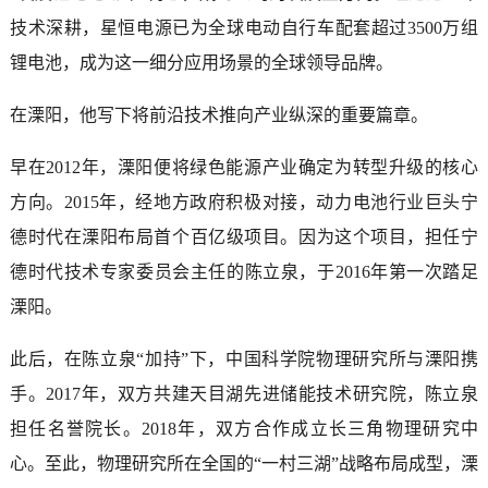
技术深耕，星恒电源已为全球电动自行车配套超过3500万组
锂电池，成为这一细分应用场景的全球领导品牌。
在溧阳，他写下将前沿技术推向产业纵深的重要篇章。
早在2012年，溧阳便将绿色能源产业确定为转型升级的核心
方向。2015年，经地方政府积极对接，动力电池行业巨头宁
德时代在溧阳布局首个百亿级项目。因为这个项目，担任宁
德时代技术专家委员会主任的陈立泉，于2016年第一次踏足
溧阳。
此后，在陈立泉“加持”下，中国科学院物理研究所与溧阳携
手。2017年，双方共建天目湖先进储能技术研究院，陈立泉
担任名誉院长。2018年，双方合作成立长三角物理研究中
心。至此，物理研究所在全国的“一村三湖”战略布局成型，溧