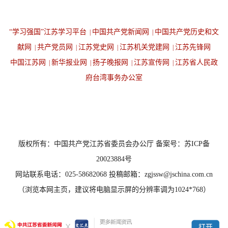
“学习强国”江苏学习平台
中国共产党新闻网
中国共产党历史和文
|
|
献网
共产党员网
江苏党史网
江苏机关党建网
江苏先锋网
|
|
|
|
中国江苏网
新华报业网
扬子晚报网
江苏宣传网
江苏省人民政
|
|
|
|
府台湾事务办公室
设为首页
返回顶端
版权所有：中国共产党江苏省委员会办公厅 备案号：苏ICP备
20023884号
网站联系电话：025-58682068 投稿邮箱：zgjssw@jschina.com.cn
（浏览本网主页，建议将电脑显示屏的分辨率调为1024*768）