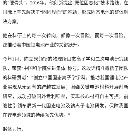
的“硬骨头”。2016年，他创新提出“原位固态化”技术路线，在
国际上率先解决了“固固界面”的难题，形成固态电池的整体解
决方案。
他在科研上的每一次转向，都像一次冒险，而每一次冒险，
都推动着中国锂电池产业的关键跃升。
今年1月，陈立泉领衔的物理所固态离子学和二次电池研究团
队，荣获“中国科学院先进集体”称号。这段话精准概括了团队
的科研贡献：“创立中国固态离子学学科，推动我国锂电池产
业实现从无到有的跨越式发展；围绕关键电池材料开展创新
研究，成功打破国外专利壁垒，实现核心材料自主可控；前
瞻性引领布局新一代固态电池及钠离子电池研发，保障我国
在锂电池领域的持续领先优势。”
躬体力行，