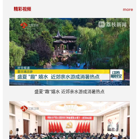
精彩视频
more
盛夏“趣”嬉水 近郊亲水游成消暑热点