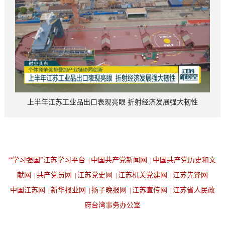
上半年江苏工业品出口表现亮眼 折射经济发展强大韧性
“学习强国”江苏学习平台
中国共产党新闻网
中国共产党历史和文
|
|
献网
共产党员网
江苏党史网
江苏机关党建网
江苏先锋网
|
|
|
|
中国江苏网
新华报业网
扬子晚报网
江苏宣传网
江苏省人民政
|
|
|
|
府台湾事务办公室