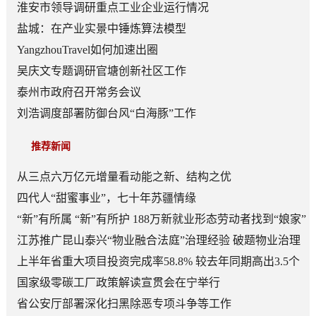
口
淮安市领导调研重点工业企业运行情况
盐城：在产业实景中锤炼算法模型
YangzhouTravel如何加速出圈
吴庆文专题调研官塘创新社区工作
泰州市政府召开常务会议
刘浩调度部署防御台风“白海豚”工作
推荐新闻
从三点六万亿元增量看动能之新、结构之优
四代人“甜蜜事业”，七十年苏疆情缘
“新”有所属 “新”有所护 188万新就业形态劳动者找到“娘家”
江苏推广昆山泰兴“物业融合法庭”治理经验 破题物业治理
“老大难”
上半年省重大项目投资完成率58.8% 较去年同期高出3.5个
百分点
国家级零碳工厂政策解读宣贯会在宁举行
省公安厅部署深化扫黑除恶专项斗争等工作