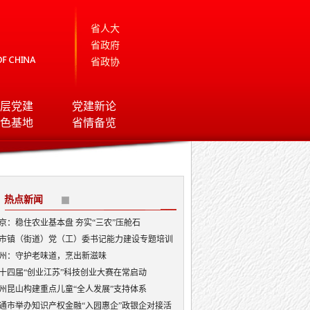
省人大
省政府
省政协
层党建
党建新论
色基地
省情备览
热点新闻
京：稳住农业基本盘 夯实“三农”压舱石
市镇（街道）党（工）委书记能力建设专题培训
开班
州：守护老味道，烹出新滋味
十四届“创业江苏”科技创业大赛在常启动
州昆山构建重点儿童“全人发展”支持体系
通市举办知识产权金融“入园惠企”政银企对接活