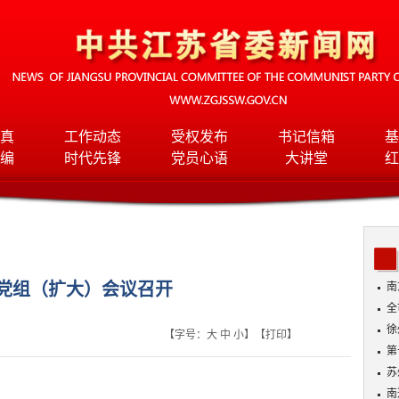
真
工作动态
受权发布
书记信箱
基
编
时代先锋
党员心语
大讲堂
红
党组（扩大）会议召开
南
全
班
徐
【字号：
大
中
小
】【
打印
】
第
苏
南