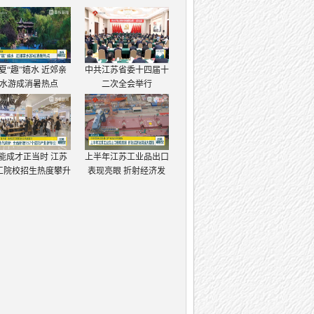
夏“趣”嬉水 近郊亲
中共江苏省委十四届十
水游成消暑热点
二次全会举行
能成才正当时 江苏
上半年江苏工业品出口
工院校招生热度攀升
表现亮眼 折射经济发
展强大韧性