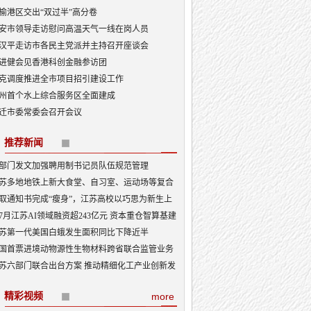
榆港区交出“双过半”高分卷
安市领导走访慰问高温天气一线在岗人员
汉平走访市各民主党派并主持召开座谈会
进健会见香港科创金融参访团
克调度推进全市项目招引建设工作
州首个水上综合服务区全面建成
迁市委常委会召开会议
推荐新闻
部门发文加强聘用制书记员队伍规范管理
苏多地地铁上新大食堂、自习室、运动场等复合
能——从“客流通道”到“生活场景”
取通知书完成“瘦身”，江苏高校以巧思为新生上
入学第一课
7月江苏AI领域融资超243亿元 资本重仓智算基建
I产业底盘夯实
苏第一代美国白蛾发生面积同比下降近半
国首票进境动物源性生物材料跨省联合监管业务
地
苏六部门联合出台方案 推动精细化工产业创新发
精彩视频
more