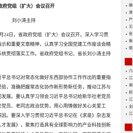
动
赣
政府党组（扩大）会议召开
淮
严
刘小涛主持
王
张
 6月24日，省政府党组（扩大）会议召开，深入学习贯
泰
指示和重要文章精神，认真学习全国党建工作座谈会精
宿
系统贯彻落实工作。省政府党组书记、省长刘小涛主持
六
近平总书记对常态化做好东西部协作工作作出的重要指
江
功
录
经验，准确把握常态化协作新形势新任务，推动江苏与
好
前
同发展。要认真学习领会习近平总书记给新华社老党员
A
江
老党员、老同志政治优势，用心用情做好关心关爱工
全
落
江
基因。要深入学习贯彻习近平总书记在《求是》杂志发
展
人才发展》，聚焦打造具有全球影响力的产业科技创新