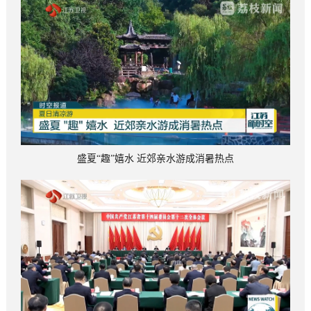
盛夏“趣”嬉水 近郊亲水游成消暑热点