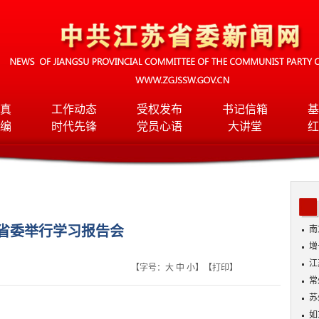
真
工作动态
受权发布
书记信箱
基
编
时代先锋
党员心语
大讲堂
红
省委举行学习报告会
南
增
江
【字号：
大
中
小
】【
打印
】
常
苏
情
如