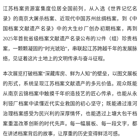
江苏档案资源富集度位居全国前列，从入选《世界记忆名
录》的南京大屠杀档案、近现代中国苏州丝绸档案，到《中
国档案文献遗产名录》中的大生纱厂创办初期档案，再到
2025年首批省级档案文献遗产名录公布的32件（组）珍贵档
案，一颗颗凝固的“时光琥珀”，串联起江苏跨越千年的发展脉
络，见证着这片土地上的文明传承与奋斗征程。
本次展览打破档案“深藏库房、鲜为人知”的壁垒，以图文展板
的形式，系统呈现江苏档案文献遗产的多元价值。观众既能
从南京云锦档案中触摸千年织造技艺的匠心传承，也能从永
利铔厂档案中读懂近代实业救国的初心坚守；既能通过淮河
治理档案感受为民兴利的深厚情怀，也能透过上塘大包干档
案重温改革创新的时代先声。每一幅展板、每一段文字，都
在讲述档案背后的故事，让厚重的历史变得鲜活可感。