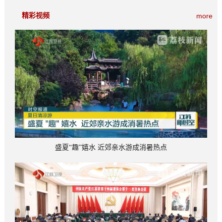
精彩视频
more
盛夏“趣”嬉水 近郊亲水游成消暑热点