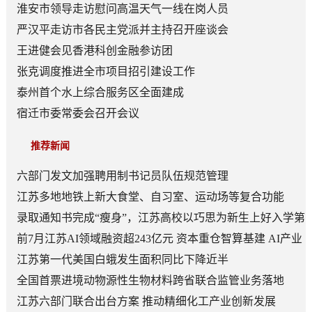
淮安市领导走访慰问高温天气一线在岗人员
严汉平走访市各民主党派并主持召开座谈会
王进健会见香港科创金融参访团
张克调度推进全市项目招引建设工作
泰州首个水上综合服务区全面建成
宿迁市委常委会召开会议
推荐新闻
六部门发文加强聘用制书记员队伍规范管理
江苏多地地铁上新大食堂、自习室、运动场等复合功能
——从“客流通道”到“生活场景”
录取通知书完成“瘦身”，江苏高校以巧思为新生上好入学第
一课
前7月江苏AI领域融资超243亿元 资本重仓智算基建 AI产业
底盘夯实
江苏第一代美国白蛾发生面积同比下降近半
全国首票进境动物源性生物材料跨省联合监管业务落地
江苏六部门联合出台方案 推动精细化工产业创新发展