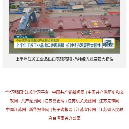
上半年江苏工业品出口表现亮眼 折射经济发展强大韧性
“学习强国”江苏学习平台
中国共产党新闻网
中国共产党历史和文
|
|
献网
共产党员网
江苏党史网
江苏机关党建网
江苏先锋网
|
|
|
|
中国江苏网
新华报业网
扬子晚报网
江苏宣传网
江苏省人民政
|
|
|
|
府台湾事务办公室