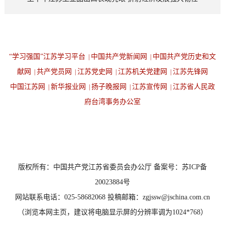
“学习强国”江苏学习平台
中国共产党新闻网
中国共产党历史和文
|
|
献网
共产党员网
江苏党史网
江苏机关党建网
江苏先锋网
|
|
|
|
中国江苏网
新华报业网
扬子晚报网
江苏宣传网
江苏省人民政
|
|
|
|
府台湾事务办公室
设为首页
返回顶端
版权所有：中国共产党江苏省委员会办公厅 备案号：苏ICP备
20023884号
网站联系电话：025-58682068 投稿邮箱：zgjssw@jschina.com.cn
（浏览本网主页，建议将电脑显示屏的分辨率调为1024*768）