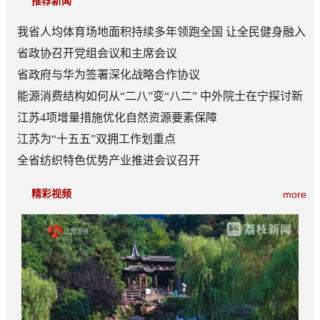
推荐新闻
我省人均体育场地面积持续多年领跑全国 让全民健身融入
日常成为风尚
省政协召开党组会议和主席会议
省政府与华为签署深化战略合作协议
能源消费结构如何从“二八”变“八二” 中外院士在宁探讨新
型能源体系建设
江苏4项增量措施优化自然资源要素保障
江苏为“十五五”双拥工作划重点
全省纺织特色优势产业推进会议召开
精彩视频
more