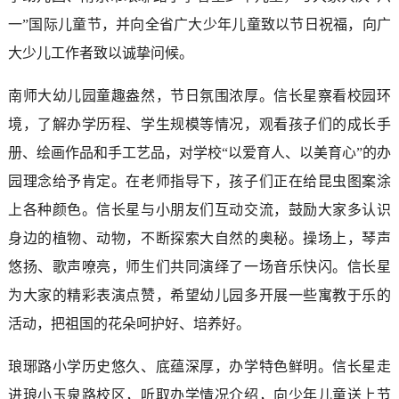
一”国际儿童节，并向全省广大少年儿童致以节日祝福，向广
大少儿工作者致以诚挚问候。
南师大幼儿园童趣盎然，节日氛围浓厚。信长星察看校园环
境，了解办学历程、学生规模等情况，观看孩子们的成长手
册、绘画作品和手工艺品，对学校“以爱育人、以美育心”的办
园理念给予肯定。在老师指导下，孩子们正在给昆虫图案涂
上各种颜色。信长星与小朋友们互动交流，鼓励大家多认识
身边的植物、动物，不断探索大自然的奥秘。操场上，琴声
悠扬、歌声嘹亮，师生们共同演绎了一场音乐快闪。信长星
为大家的精彩表演点赞，希望幼儿园多开展一些寓教于乐的
活动，把祖国的花朵呵护好、培养好。
琅琊路小学历史悠久、底蕴深厚，办学特色鲜明。信长星走
进琅小玉泉路校区，听取办学情况介绍，向少年儿童送上节