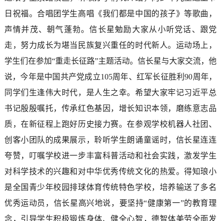
日祝福。合唱团学生高唱《我们都是中国的孩子》等歌曲，
声情并茂、朝气蓬勃。信长星勉励大家从小听党话、跟党
走，努力成长为堪当民族复兴重任的时代新人。运动场上，
学生们在参加“重走长征路”主题活动。信长星与大家交流，他
说，今年是中国共产党成立105周年、红军长征胜利90周年，
同学们生逢伟大时代，是人生之幸。希望大家牢记习近平总
书记殷殷嘱托，传承红色基因，增长知识本领，磨练意志品
质，在新征程上跑好历史接力赛。在参观学校机器人社团、
创客小团队的成果展示，聆听学生朗诵童谣时，信长星连连
夸赞，叮嘱学校进一步丰富科普活动和社会实践，激发学生
对科学技术的兴趣和对中华优秀传统文化的热爱。得知琅小
是全国青少年校园排球体育传统特色学校，培养输送了多名
优秀运动员，信长星高兴地说，要坚持“健康第一”的教育理
念，引导学生积极锻炼身体、健全心智，德智体美劳全面发