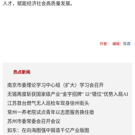
人才，赋能经济社会高质量发展。
作者：
编辑：
陈茜
热点新闻
南京市委理论学习中心组（扩大）学习会召开
无锡再度斩获国家级产业“金字招牌” 以“错位”优势入局AI
顶层赛道
江苏首台燃气无人巡检车现身徐州街头
常州一养老院试点青年以志愿服务换住宿
苏州市委常委会召开会议
如东：在向海图强中锻造千亿产业版图