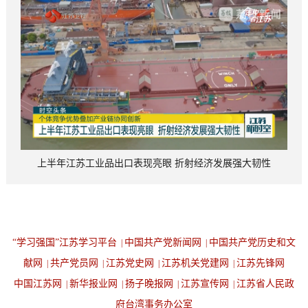
上半年江苏工业品出口表现亮眼 折射经济发展强大韧性
“学习强国”江苏学习平台
中国共产党新闻网
中国共产党历史和文
|
|
献网
共产党员网
江苏党史网
江苏机关党建网
江苏先锋网
|
|
|
|
中国江苏网
新华报业网
扬子晚报网
江苏宣传网
江苏省人民政
|
|
|
|
府台湾事务办公室