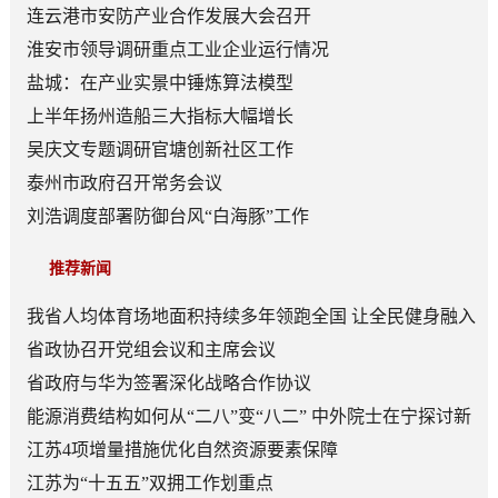
连云港市安防产业合作发展大会召开
淮安市领导调研重点工业企业运行情况
盐城：在产业实景中锤炼算法模型
上半年扬州造船三大指标大幅增长
吴庆文专题调研官塘创新社区工作
泰州市政府召开常务会议
刘浩调度部署防御台风“白海豚”工作
推荐新闻
我省人均体育场地面积持续多年领跑全国 让全民健身融入
日常成为风尚
省政协召开党组会议和主席会议
省政府与华为签署深化战略合作协议
能源消费结构如何从“二八”变“八二” 中外院士在宁探讨新
型能源体系建设
江苏4项增量措施优化自然资源要素保障
江苏为“十五五”双拥工作划重点