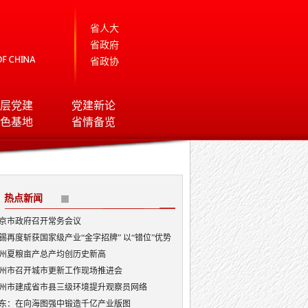
省人大
省政府
省政协
层党建
党建新论
色基地
省情备览
热点新闻
京市政府召开常务会议
锡再度斩获国家级产业“金字招牌” 以“错位”优势
局AI顶层赛道
州夏粮亩产总产均创历史新高
州市召开城市更新工作现场推进会
州市建成省市县三级环境提升观察员网络
东：在向海图强中锻造千亿产业版图