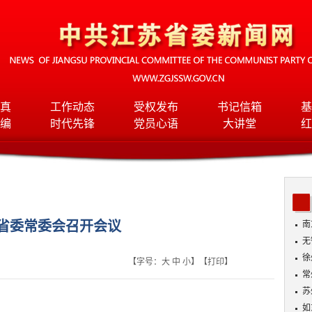
真
工作动态
受权发布
书记信箱
基
编
时代先锋
党员心语
大讲堂
红
省委常委会召开会议
南
无
入
徐
【字号：
大
中
小
】【
打印
】
常
苏
如