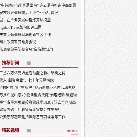
“中转绕行”到“直通出海” 连云港港打造中西部最
出海口
安市领导调研重点工业企业运行情况
城：在产业实景中锤炼算法模型
angzhouTravel如何加速出圈
庆文专题调研官塘创新社区工作
州市政府召开常务会议
浩调度部署防御台风“白海豚”工作
推荐新闻
三点六万亿元增量看动能之新、结构之优
代人“甜蜜事业”，七十年苏疆情缘
新”有所属 “新”有所护 188万新就业形态劳动者找
“娘家”
苏推广昆山泰兴“物业融合法庭”治理经验 破题物
治理“老大难”
半年省重大项目投资完成率58.8% 较去年同期高
3.5个百分点
家级零碳工厂政策解读宣贯会在宁举行
公安厅部署深化扫黑除恶专项斗争等工作
精彩视频
more