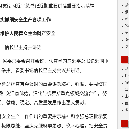
从
习贯彻习近平总书记近期重要讲话重要指示精神
优
淮
盐
实抓细安全生产各项工作
Y
吴
维护人民群众生命财产安全
泰
刘
信长星主持并讲话
5日，省委常委会召开会议，认真学习习近平总书记近期重
从
实举措。省委书记信长星主持会议并讲话。
四
“
罗斯总统普京会谈时的重要讲话精神，强调，要围绕国
到
江
路”交汇点优势，深化与俄罗斯重点领域交流合作，努
业
上
期、健康、稳定、高质量发展作出更大贡献。
出
国
省
对安全生产工作作出的重要指示精神和李强总理批示要
、极限思维，坚决克服麻痹思想、侥幸心理，把安全责