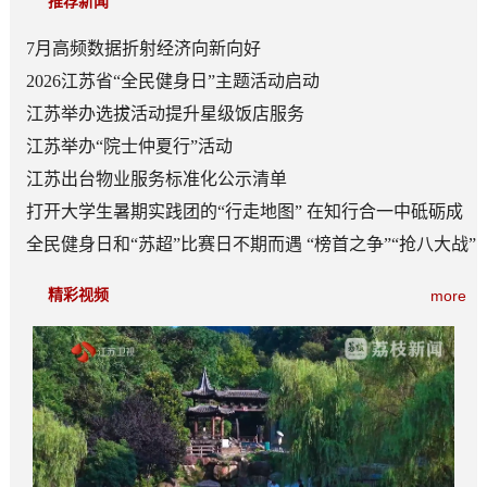
推荐新闻
7月高频数据折射经济向新向好
2026江苏省“全民健身日”主题活动启动
江苏举办选拔活动提升星级饭店服务
江苏举办“院士仲夏行”活动
江苏出台物业服务标准化公示清单
打开大学生暑期实践团的“行走地图” 在知行合一中砥砺成
长
全民健身日和“苏超”比赛日不期而遇 “榜首之争”“抢八大战”
看点多
精彩视频
more