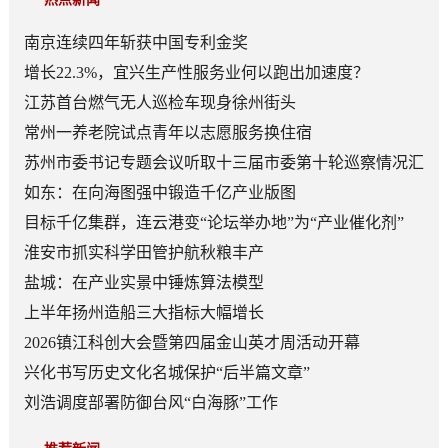
南京连续四年斩获中国专利金奖
增长22.3%，宜兴生产性服务业何以跑出加速度？
江苏首台燃气无人巡检车现身徐州街头
常州一养老院试点青年以志愿服务换住宿
苏州市委书记专题会议听取十三届市委第十轮巡察情况汇
报
如东：在向海图强中锻造千亿产业版图
目标千亿集群，连云港变“论坛举办地”为“产业催化剂”
淮安市抓实科学田管护航秋粮丰产
盐城：在产业实景中锤炼算法模型
上半年扬州造船三大指标大幅增长
2026镇江科创大会暨第四届金山英才周活动开幕
兴化书写历史文化名城保护“后半篇文章”
刘浩调度部署防御台风“白海豚”工作