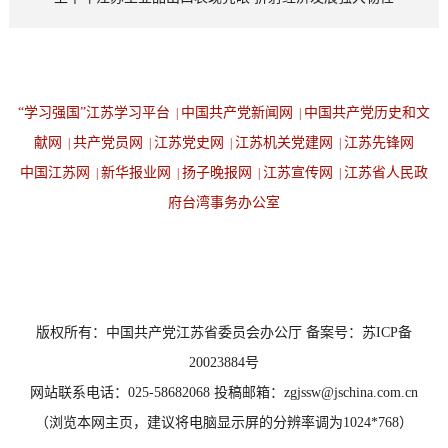
“学习强国”江苏学习平台
中国共产党新闻网
中国共产党历史和文
|
|
献网
共产党员网
江苏党史网
江苏机关党建网
江苏先锋网
|
|
|
|
中国江苏网
新华报业网
扬子晚报网
江苏宣传网
江苏省人民政
|
|
|
|
府台湾事务办公室
设为首页
返回顶端
版权所有：中国共产党江苏省委员会办公厅 备案号：苏ICP备
20023884号
网站联系电话：025-58682068 投稿邮箱：zgjssw@jschina.com.cn
（浏览本网主页，建议将电脑显示屏的分辨率调为1024*768）