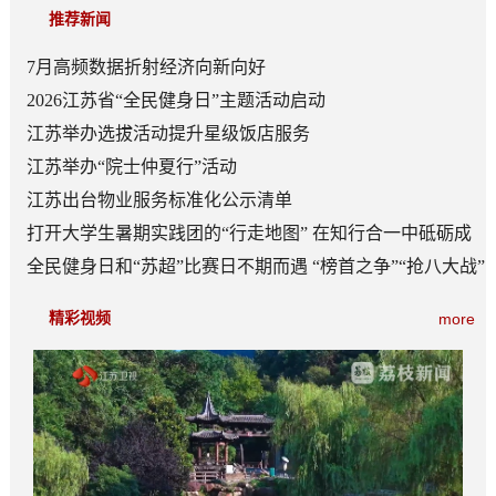
推荐新闻
7月高频数据折射经济向新向好
2026江苏省“全民健身日”主题活动启动
江苏举办选拔活动提升星级饭店服务
江苏举办“院士仲夏行”活动
江苏出台物业服务标准化公示清单
打开大学生暑期实践团的“行走地图” 在知行合一中砥砺成
长
全民健身日和“苏超”比赛日不期而遇 “榜首之争”“抢八大战”
看点多
精彩视频
more