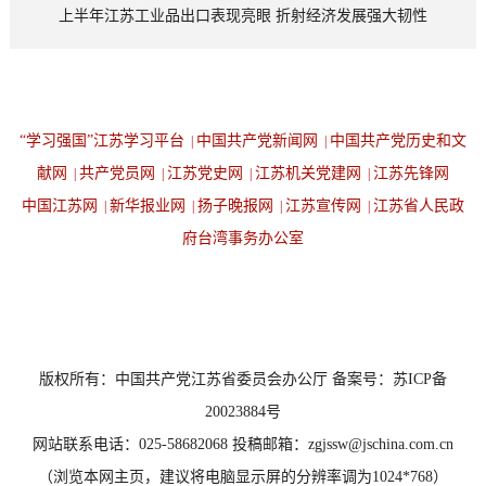
上半年江苏工业品出口表现亮眼 折射经济发展强大韧性
“学习强国”江苏学习平台
中国共产党新闻网
中国共产党历史和文
|
|
献网
共产党员网
江苏党史网
江苏机关党建网
江苏先锋网
|
|
|
|
中国江苏网
新华报业网
扬子晚报网
江苏宣传网
江苏省人民政
|
|
|
|
府台湾事务办公室
设为首页
返回顶端
版权所有：中国共产党江苏省委员会办公厅 备案号：苏ICP备
20023884号
网站联系电话：025-58682068 投稿邮箱：zgjssw@jschina.com.cn
（浏览本网主页，建议将电脑显示屏的分辨率调为1024*768）