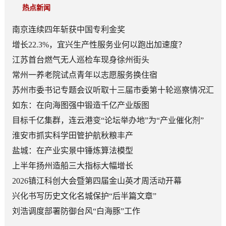
热点新闻
南京连续四年斩获中国专利金奖
增长22.3%，宜兴生产性服务业何以跑出加速度？
江苏首台燃气无人巡检车现身徐州街头
常州一养老院试点青年以志愿服务换住宿
苏州市委书记专题会议听取十三届市委第十轮巡察情况汇
报
如东：在向海图强中锻造千亿产业版图
目标千亿集群，连云港变“论坛举办地”为“产业催化剂”
淮安市抓实科学田管护航秋粮丰产
盐城：在产业实景中锤炼算法模型
上半年扬州造船三大指标大幅增长
2026镇江科创大会暨第四届金山英才周活动开幕
兴化书写历史文化名城保护“后半篇文章”
刘浩调度部署防御台风“白海豚”工作