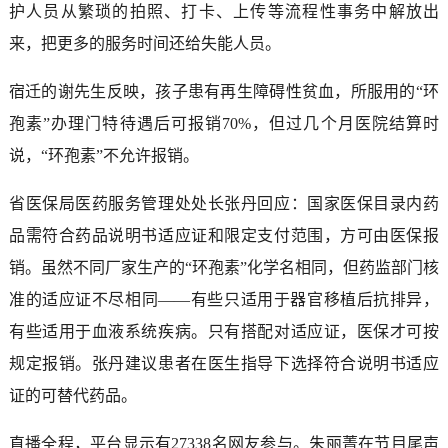
护人员从繁琐的拍照、打卡、上传等流程性事务中解放出
来，把更多的服务时间还给失能人员。
宿迁的谢先生反映，孩子患有再生障碍性贫血，所服用的“环
孢素”办理门特待遇后可报销70%，但过几个月医院结算时
说，“环孢素”不允许报销。
省医保局医药服务管理处处长张丹回应：国家医保目录内药
品需符合药品说明书适应证和限定支付范围，方可由医保报
销。虽然不同厂家生产的“环孢素”化学名相同，但药监部门核
准的适应证不尽相同——有些只适用于器官移植后抗排异，
有些适用于血液系统疾病。只有搭配对适应证，医保才可按
规定报销。张丹建议患者在医生指导下选择符合说明书适应
证的可替代药品。
直播全程，平台显示有27338名网友参与。朱丽菁在节目尾声