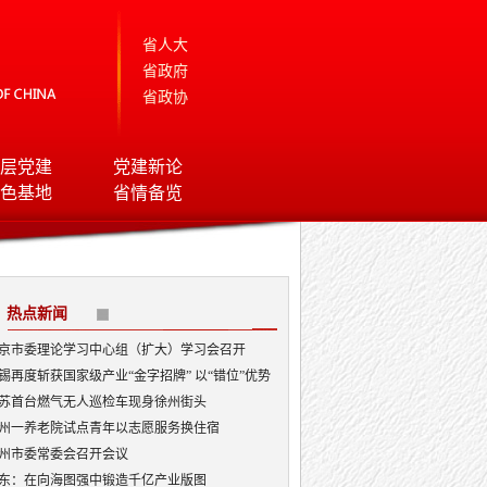
省人大
省政府
省政协
层党建
党建新论
色基地
省情备览
热点新闻
京市委理论学习中心组（扩大）学习会召开
锡再度斩获国家级产业“金字招牌” 以“错位”优势
局AI顶层赛道
苏首台燃气无人巡检车现身徐州街头
州一养老院试点青年以志愿服务换住宿
州市委常委会召开会议
东：在向海图强中锻造千亿产业版图