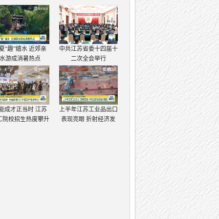
夏“趣”嬉水 近郊亲
中共江苏省委十四届十
水游成消暑热点
二次全会举行
能成才正当时 江苏
上半年江苏工业品出口
工院校招生热度攀升
表现亮眼 折射经济发
展强大韧性