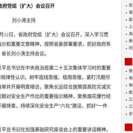
连
政府党组（扩大）会议召开
淮
盐
刘小涛主持
上
吴
 5月12日，省政府党组（扩大）会议召开，深入学习贯
泰
指示和重要文章精神，按照省委部署要求，抓好政府系
刘
、省长刘小涛主持会议。
近平总书记在中央政治局第二十五次集体学习时的重要
我
要规律性认识，树牢底线思维、极限思维，紧盯汛期尽
身
省
省
清单并开展明查暗访，聚焦长远综合施策提高防灾减灾
能
近期对安全生产作出的重要指示精神，聚焦烟花爆竹经
探
江
展排查，持续深化安全生产“六化”建设，抓好“一件
江
全
近平总书记在加强基础研究座谈会上的重要讲话精神，