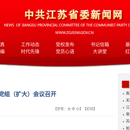
真
工作动态
受权发布
书记信箱
基
编
时代先锋
党员心语
大讲堂
红
党组（扩大）会议召开
南
无
入
江
【字号：
大
中
小
】【
打印
】
常
苏
如