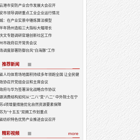
云港市安防产业合作发展大会召开
安市领导调研重点工业企业运行情况
城：在产业实景中锤炼算法模型
半年扬州造船三大指标大幅增长
庆文专题调研官塘创新社区工作
州市政府召开常务会议
浩调度部署防御台风“白海豚”工作
推荐新闻
省人均体育场地面积持续多年领跑全国 让全民健
融入日常成为风尚
政协召开党组会议和主席会议
政府与华为签署深化战略合作协议
源消费结构如何从“二八”变“八二” 中外院士在宁
讨新型能源体系建设
苏4项增量措施优化自然资源要素保障
苏为“十五五”双拥工作划重点
省纺织特色优势产业推进会议召开
精彩视频
more