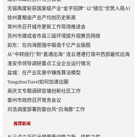
无锡再度斩获国家级产业“金字招牌” 以“错位”优势入局AI
顶层赛道
徐州夏粮亩产总产均创历史新高
常州市召开城市更新工作现场推进会
苏州市建成省市县三级环境提升观察员网络
如东：在向海图强中锻造千亿产业版图
从“中转绕行”到“直通出海” 连云港港打造中西部最优出海
口
淮安市领导调研重点工业企业运行情况
盐城：在产业实景中锤炼算法模型
YangzhouTravel如何加速出圈
吴庆文专题调研官塘创新社区工作
泰州市政府召开常务会议
刘浩调度部署防御台风“白海豚”工作
推荐新闻
从三点六万亿元增量看动能之新、结构之优