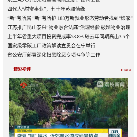
四代人“甜蜜事业”，七十年苏疆情缘
“新”有所属 “新”有所护 188万新就业形态劳动者找到“娘家”
江苏推广昆山泰兴“物业融合法庭”治理经验 破题物业治理
“老大难”
上半年省重大项目投资完成率58.8% 较去年同期高出3.5个
百分点
国家级零碳工厂政策解读宣贯会在宁举行
省公安厅部署深化扫黑除恶专项斗争等工作
精彩视频
more