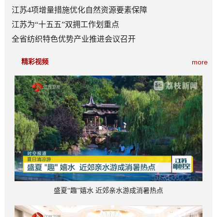
型能源体系建设
江苏4项增量措施优化自然资源要素保障
江苏为“十五五”双拥工作划重点
全省纺织特色优势产业推进会议召开
精彩视频
more
盛夏“趣”嬉水 近郊亲水游成消暑热点