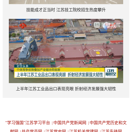
技能成才正当时 江苏技工院校招生热度攀升
上半年江苏工业品出口表现亮眼 折射经济发展强大韧性
“学习强国”江苏学习平台
中国共产党新闻网
中国共产党历史和文
|
|
献网
共产党员网
江苏党史网
江苏机关党建网
江苏先锋网
|
|
|
|