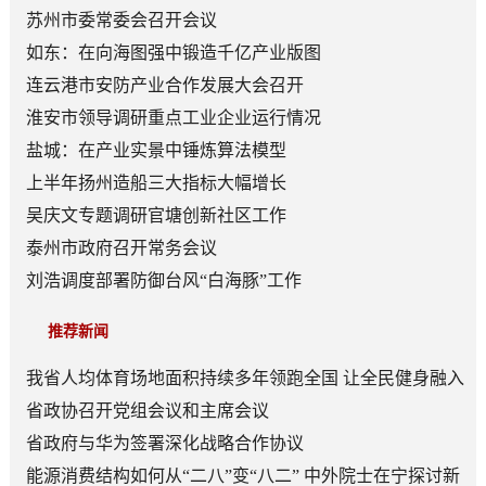
苏州市委常委会召开会议
如东：在向海图强中锻造千亿产业版图
连云港市安防产业合作发展大会召开
淮安市领导调研重点工业企业运行情况
盐城：在产业实景中锤炼算法模型
上半年扬州造船三大指标大幅增长
吴庆文专题调研官塘创新社区工作
泰州市政府召开常务会议
刘浩调度部署防御台风“白海豚”工作
推荐新闻
我省人均体育场地面积持续多年领跑全国 让全民健身融入
日常成为风尚
省政协召开党组会议和主席会议
省政府与华为签署深化战略合作协议
能源消费结构如何从“二八”变“八二” 中外院士在宁探讨新