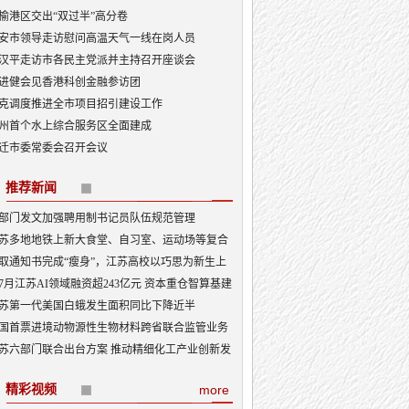
榆港区交出“双过半”高分卷
安市领导走访慰问高温天气一线在岗人员
汉平走访市各民主党派并主持召开座谈会
进健会见香港科创金融参访团
克调度推进全市项目招引建设工作
州首个水上综合服务区全面建成
迁市委常委会召开会议
推荐新闻
部门发文加强聘用制书记员队伍规范管理
苏多地地铁上新大食堂、自习室、运动场等复合
能——从“客流通道”到“生活场景”
取通知书完成“瘦身”，江苏高校以巧思为新生上
入学第一课
7月江苏AI领域融资超243亿元 资本重仓智算基建
I产业底盘夯实
苏第一代美国白蛾发生面积同比下降近半
国首票进境动物源性生物材料跨省联合监管业务
地
苏六部门联合出台方案 推动精细化工产业创新发
精彩视频
more