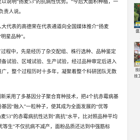
以说明“扬麦53”的抗病性优势。“今后大面积种植，一
负责人说。
人大代表的高德荣在代表通道向全国媒体推介“扬麦
盛
“明星品种”。
培育过程中，先是经历了杂交配组、株行选种、品种鉴定
预备试验、区域试验、生产试验，经过品种审定后进入
技
推广，整个过程历时十多年，凝聚着整个科研团队无数
技
队创新采用了多基因分子聚合育种技术，把4个抗赤霉病基
粉基因“融入”一粒种子，使其成为全面发展的“优等
麦53”的赤霉病抗性达到“高抗”水平，比对照品种平均
“优等生”不仅抗病不减产，面粉品质还达到中强筋标