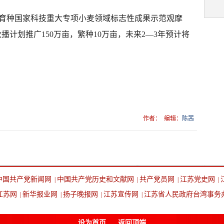
物育种国家科技重大专项小麦领域标志性成果示范观摩
秋播计划推广150万亩，繁种10万亩，未来2—3年预计将
作者：
编辑：
陈茜
中国共产党新闻网
中国共产党历史和文献网
共产党员网
江苏党史网
|
|
|
|
江苏网
新华报业网
扬子晚报网
江苏宣传网
江苏省人民政府台湾事务
|
|
|
|
设为首页
返回顶端