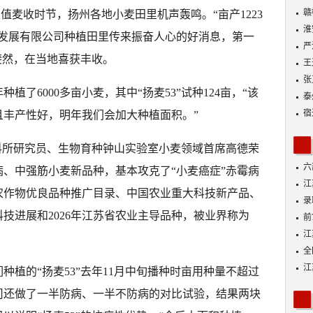
动
赣
正值麦收时节，扬州各地小麦田里机声轰鸣。“亩产1223
淮
业发展有限公司种植田里传来振奋人心的好消息，第一
严
绩斐然，在当地喜获丰收。
王
张
植了6000多亩小麦，其中“扬麦53”试种124亩，“该
泰
宿
且丰产性好，明年我们会加大种植面积。”
农科所研究员、生物育种钟山实验室小麦领域首席高德荣
六
、中强筋小麦新品种，基本攻克了“小麦癌症”赤霉病
江
家农作物优良品种推广目录、中国农业重大科技新产品、
功
录
科技进展和2026年江苏省农业主导品种，被业界称为
好
前
A
江
全
落
江
种植的“扬麦53”去年11月中旬播种时亩用种量不超过
展
公司还做了一半防病、一半不防病的对比试验，结果两块