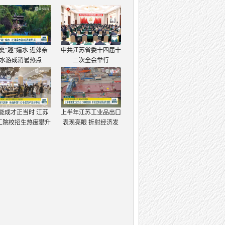
夏“趣”嬉水 近郊亲
中共江苏省委十四届十
水游成消暑热点
二次全会举行
能成才正当时 江苏
上半年江苏工业品出口
工院校招生热度攀升
表现亮眼 折射经济发
展强大韧性