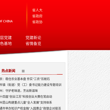
省人大
省政府
省政协
层党建
党建新论
色基地
省情备览
热点新闻
京：稳住农业基本盘 夯实“三农”压舱石
市镇（街道）党（工）委书记能力建设专题培训
开班
州：守护老味道，烹出新滋味
十四届“创业江苏”科技创业大赛在常启动
州昆山构建重点儿童“全人发展”支持体系
通市举办知识产权金融“入园惠企”政银企对接活