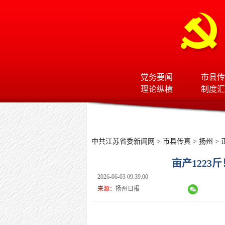
党务要闻
市县传
理论纵横
制度汇
中共江苏省委新闻网
>
市县传真
>
扬州
> 
亩产1223
2026-06-03 09:39:00
来源：
扬州日报