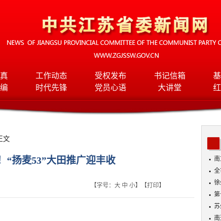
真
工作动态
受权发布
书记信箱
基
编
时代先锋
党员心语
大讲堂
红
正文
斤！“扬麦53”大田推广迎丰收
南
全
班
徐
【字号：
大
中
小
】【
打印
】
第
苏
南