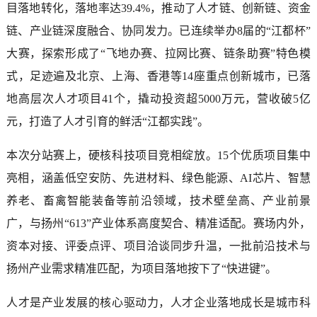
目落地转化，落地率达39.4%，推动了人才链、创新链、资金
链、产业链深度融合、协同发力。已连续举办8届的“江都杯”
大赛，探索形成了“飞地办赛、拉网比赛、链条助赛”特色模
式，足迹遍及北京、上海、香港等14座重点创新城市，已落
地高层次人才项目41个，撬动投资超5000万元，营收破5亿
元，打造了人才引育的鲜活“江都实践”。
本次分站赛上，硬核科技项目竞相绽放。15个优质项目集中
亮相，涵盖低空安防、先进材料、绿色能源、AI芯片、智慧
养老、畜禽智能装备等前沿领域，技术壁垒高、产业前景
广，与扬州“613”产业体系高度契合、精准适配。赛场内外，
资本对接、评委点评、项目洽谈同步升温，一批前沿技术与
扬州产业需求精准匹配，为项目落地按下了“快进键”。
人才是产业发展的核心驱动力，人才企业落地成长是城市科