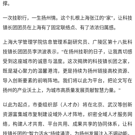
撑。
一次挂职行，一生扬州情。这个扎根上海张江的“家”，让科技
镇长团团员在上海有了固定联络点、有了浓浓归属感。
上海大学管理学院信息管理系副研究员、广陵区第十八批科
技镇长团团员李洪波表示，“在扬州挂职的日子，让我真切感
受到这座城市的诚意与温度。这次揭牌的科技镇长团之家，
既是凝心聚力的温馨港湾，更是持续为扬州链接高校资源、
导入创新要素的前哨阵地。我们将以此为平台，把论文写在
扬州的产业沃土上，为城市高质量发展贡献智慧力量。”
以此为起点，市委组织部（人才办）将在北京、武汉等创新
资源富集城市复制建设域外人才阵地，织密全域人才服务网
络，构建人才共育、平台共用、成果共享的协同体系，让科
技镇长团的“智力活水”持续涌流，为扬州发展注入不竭动能。