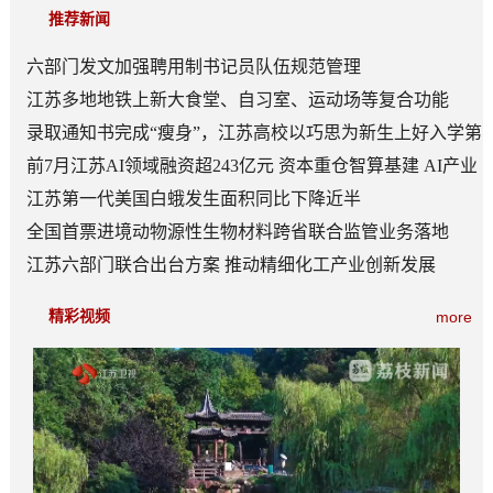
推荐新闻
六部门发文加强聘用制书记员队伍规范管理
江苏多地地铁上新大食堂、自习室、运动场等复合功能
——从“客流通道”到“生活场景”
录取通知书完成“瘦身”，江苏高校以巧思为新生上好入学第
一课
前7月江苏AI领域融资超243亿元 资本重仓智算基建 AI产业
底盘夯实
江苏第一代美国白蛾发生面积同比下降近半
全国首票进境动物源性生物材料跨省联合监管业务落地
江苏六部门联合出台方案 推动精细化工产业创新发展
精彩视频
more