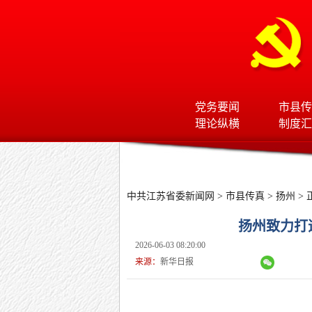
党务要闻
市县传
理论纵横
制度汇
中共江苏省委新闻网
>
市县传真
>
扬州
> 
扬州致力打
2026-06-03 08:20:00
来源：
新华日报