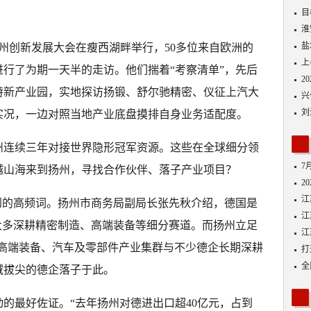
目
剂
淮
盐
军扬州创新发展大会在瘦西湖畔举行，50多位来自欧洲的
上
行了为期一天半的走访。他们揣着“考察清单”，先后
2
特新产业园，实地探访扬锻、舒尔驰精密、仪征上汽大
兴
刘
实况，一边对照当地产业底盘摸排自身业务适配度。
州连续三年对接世界隐形冠军资源。这些在全球细分领
7
越山海来到扬州，寻找合作伙伴、落子产业项目？
2
江
到的高频词。扬州市商务局副局长张先秋介绍，德国是
江
大多深耕精密制造、高端装备等细分赛道。而扬州立足
江
其中高端装备、汽车及零部件产业集群与不少德企长期深耕
打
砥
全
域拔尖的德企落子于此。
八
的最好佐证。“去年扬州对德进出口超40亿元，占到