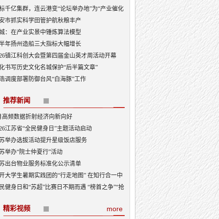
标千亿集群，连云港变“论坛举办地”为“产业催化
”
安市抓实科学田管护航秋粮丰产
城：在产业实景中锤炼算法模型
半年扬州造船三大指标大幅增长
026镇江科创大会暨第四届金山英才周活动开幕
化书写历史文化名城保护“后半篇文章”
浩调度部署防御台风“白海豚”工作
推荐新闻
月高频数据折射经济向新向好
026江苏省“全民健身日”主题活动启动
苏举办选拔活动提升星级饭店服务
苏举办“院士仲夏行”活动
苏出台物业服务标准化公示清单
开大学生暑期实践团的“行走地图” 在知行合一中
砺成长
民健身日和“苏超”比赛日不期而遇 “榜首之争”“抢
大战”看点多
精彩视频
more