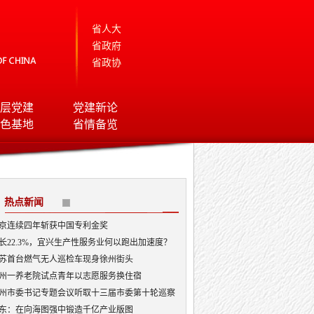
省人大
省政府
省政协
层党建
党建新论
色基地
省情备览
热点新闻
京连续四年斩获中国专利金奖
长22.3%，宜兴生产性服务业何以跑出加速度？
苏首台燃气无人巡检车现身徐州街头
州一养老院试点青年以志愿服务换住宿
州市委书记专题会议听取十三届市委第十轮巡察
况汇报
东：在向海图强中锻造千亿产业版图