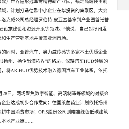
（欧）世界隐形冠军专精特新产业园，锚定高端装备制
领域，计划打造德欧中小企业在华投资的集聚区。大会
—洛克威公司总经理罗伯特·皮亚塞基拿到产业园首张营
础设施建设和资源开采等领域。”他说，自己对扬州发
部和生产营销基地并覆盖亚洲市场。
展的同时，亚普汽车、奥力威传感等多家本土优质企业
根扬州、扬企出海拓界”的格局。深耕汽车HUD领域的
，将AR-HUD优势技术融入德国汽车工业体系，依托
5月28日，两场聚焦数字智能、高端制造等领域的对接会
游企业达成初步合作意向；德国莱茵药业计划依托扬州
耕中国消费市场；OPiS股份公司则瞄准绿色低碳建筑
入本地产业链……