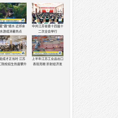
夏“趣”嬉水 近郊亲
中共江苏省委十四届十
水游成消暑热点
二次全会举行
能成才正当时 江苏
上半年江苏工业品出口
工院校招生热度攀升
表现亮眼 折射经济发
展强大韧性