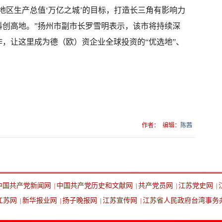
地区生产总值‘万亿之城’的目标，打造长三角有影响力
科创高地。”扬州市副市长罗雪明表示，该市将持续深
，让这里成为德（欧）资企业全球投资的“优选地”、
作者：
编辑：
陈茜
中国共产党新闻网
中国共产党历史和文献网
共产党员网
江苏党史网
|
|
|
|
江苏网
新华报业网
扬子晚报网
江苏宣传网
江苏省人民政府台湾事务
|
|
|
|