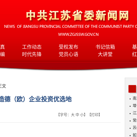
真
工作动态
受权发布
书记信箱
基
编
时代先锋
党员心语
大讲堂
红
正文
造德（欧）企业投资优选地
南
增
江
【字号：
大
中
小
】【
打印
】
常
苏
情
如