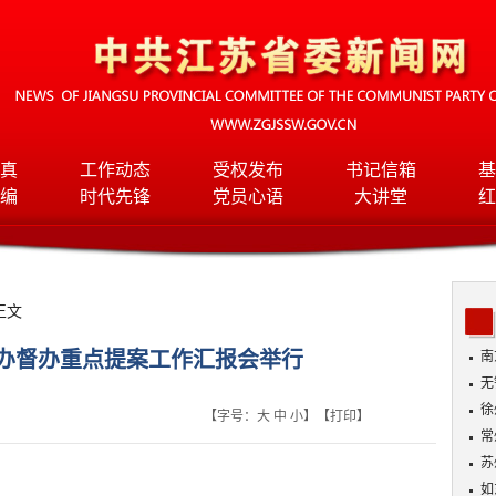
真
工作动态
受权发布
书记信箱
基
编
时代先锋
党员心语
大讲堂
红
正文
办督办重点提案工作汇报会举行
南
无
入
徐
【字号：
大
中
小
】【
打印
】
常
苏
如