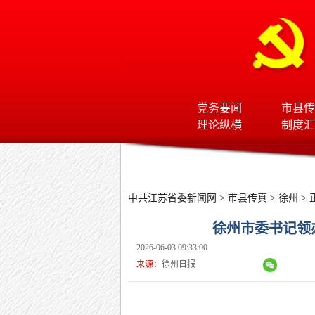
党务要闻
市县传
理论纵横
制度汇
中共江苏省委新闻网
>
市县传真
>
徐州
> 
徐州市委书记领
2026-06-03 09:33:00
来源：
徐州日报