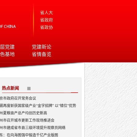
省人大
省政府
省政协
层党建
党建新论
色基地
省情备览
热点新闻
京市政府召开常务会议
锡再度斩获国家级产业“金字招牌” 以“错位”优势
局AI顶层赛道
州夏粮亩产总产均创历史新高
州市召开城市更新工作现场推进会
州市建成省市县三级环境提升观察员网络
东：在向海图强中锻造千亿产业版图