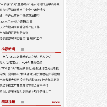
“中转绕行”到“直通出海” 连云港港打造中西部最
出海口
安市领导调研重点工业企业运行情况
城：在产业实景中锤炼算法模型
angzhouTravel如何加速出圈
庆文专题调研官塘创新社区工作
州市政府召开常务会议
浩调度部署防御台风“白海豚”工作
推荐新闻
三点六万亿元增量看动能之新、结构之优
代人“甜蜜事业”，七十年苏疆情缘
新”有所属 “新”有所护 188万新就业形态劳动者找
“娘家”
苏推广昆山泰兴“物业融合法庭”治理经验 破题物
治理“老大难”
半年省重大项目投资完成率58.8% 较去年同期高
3.5个百分点
家级零碳工厂政策解读宣贯会在宁举行
公安厅部署深化扫黑除恶专项斗争等工作
精彩视频
more