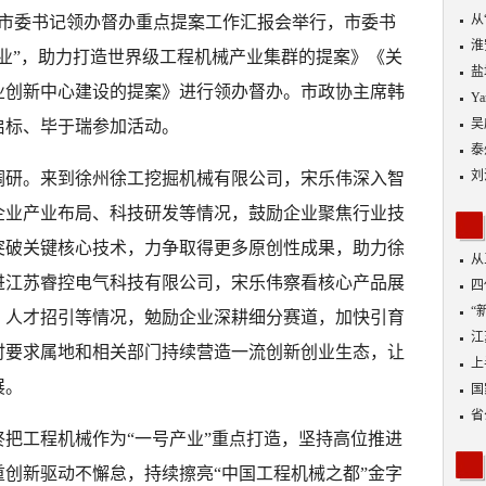
从
日，市委书记领办督办重点提案工作汇报会举行，市委书
优
淮
业”，助力打造世界级工程机械产业集群的提案》《关
盐
业创新中心建设的提案》进行领办督办。市政协主席韩
Y
吴
启标、毕于瑞参加活动。
泰
刘
调研。来到徐州徐工挖掘机械有限公司，宋乐伟深入智
企业产业布局、科技研发等情况，鼓励企业聚焦行业技
突破关键核心技术，力争取得更多原创性成果，助力徐
从
进江苏睿控电气科技有限公司，宋乐伟察看核心产品展
四
“
、人才招引等情况，勉励企业深耕细分赛道，加快引育
到
江
时要求属地和相关部门持续营造一流创新创业生态，让
业
上
展。
出
国
省
把工程机械作为“一号产业”重点打造，坚持高位推进
创新驱动不懈怠，持续擦亮“中国工程机械之都”金字