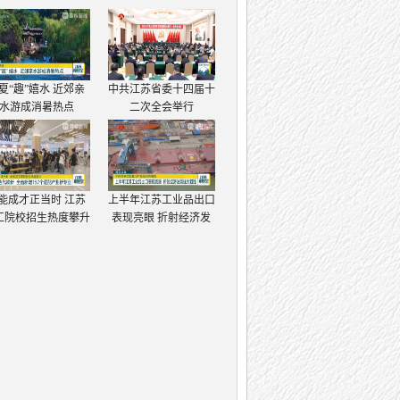
夏“趣”嬉水 近郊亲
中共江苏省委十四届十
水游成消暑热点
二次全会举行
能成才正当时 江苏
上半年江苏工业品出口
工院校招生热度攀升
表现亮眼 折射经济发
展强大韧性