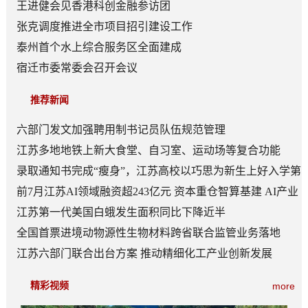
王进健会见香港科创金融参访团
张克调度推进全市项目招引建设工作
泰州首个水上综合服务区全面建成
宿迁市委常委会召开会议
推荐新闻
六部门发文加强聘用制书记员队伍规范管理
江苏多地地铁上新大食堂、自习室、运动场等复合功能
——从“客流通道”到“生活场景”
录取通知书完成“瘦身”，江苏高校以巧思为新生上好入学第
一课
前7月江苏AI领域融资超243亿元 资本重仓智算基建 AI产业
底盘夯实
江苏第一代美国白蛾发生面积同比下降近半
全国首票进境动物源性生物材料跨省联合监管业务落地
江苏六部门联合出台方案 推动精细化工产业创新发展
精彩视频
more