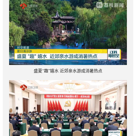
盛夏“趣”嬉水 近郊亲水游成消暑热点