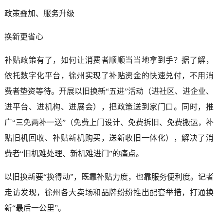
政策叠加、服务升级
换新更省心
补贴政策有了，如何让消费者顺顺当当地拿到手？据了解，
依托数字化平台，徐州实现了补贴资金的快速兑付，不用消
费者垫资等待。开展以旧换新“五进”活动（进社区、进企业、
进平台、进机构、进展会），把政策送到家门口。同时，推
广“三免两补一送”（免费上门设计、免费拆旧、免费搬运，补
贴旧机回收、补贴新机购买，送新收旧一体化），解决了消
费者“旧机难处理、新机难进门”的痛点。
以旧换新要“换得动”，既靠补贴力度，也靠服务便利度。记者
走访发现，徐州各大卖场和品牌纷纷推出配套举措，打通换
新“最后一公里”。