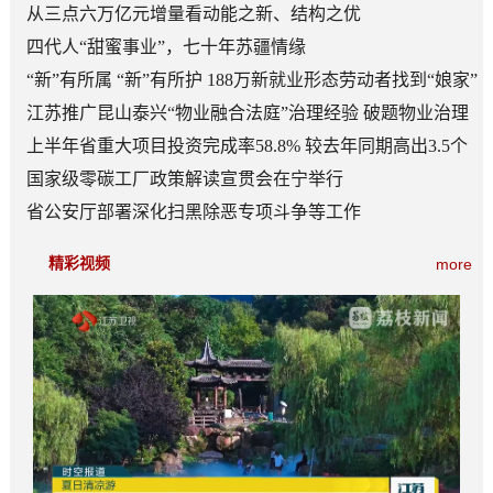
从三点六万亿元增量看动能之新、结构之优
四代人“甜蜜事业”，七十年苏疆情缘
“新”有所属 “新”有所护 188万新就业形态劳动者找到“娘家”
江苏推广昆山泰兴“物业融合法庭”治理经验 破题物业治理
“老大难”
上半年省重大项目投资完成率58.8% 较去年同期高出3.5个
百分点
国家级零碳工厂政策解读宣贯会在宁举行
省公安厅部署深化扫黑除恶专项斗争等工作
精彩视频
more