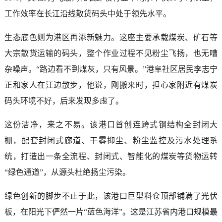
工作效率在长江沿线散货码头中处于领先水平。
生态底色则为港区再添新魅力。这座主要承载煤炭、矿石等
大宗散货运输的码头，整个作业过程不见粉尘飞扬，也无嘈
杂噪声。“路边看不到煤灰，只有风景。”港阜社区居民李志宁
正和家人在江边散步，他说，刚搬来时，担心家附近有煤炭
码头环境不好，后来发现多虑了。
这份洁净，来之不易。该港口首创连跨式钢结构全封闭大
棚，配套封闭式廊道、干雾抑尘、粉尘监控及污水处理系
统，打造出一条全流程、封闭式、智能化的煤炭等货物运转
“绿色通道”，从源头杜绝扬尘污染。
绿色创新的脚步不止于此，该港口巨型料仓顶部铺满了光伏
板，在阳光下俨然一片“蓝色海洋”。这是江苏省内港口规模最