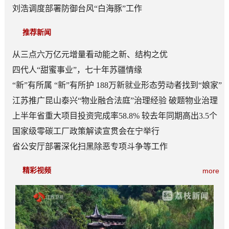
刘浩调度部署防御台风“白海豚”工作
推荐新闻
从三点六万亿元增量看动能之新、结构之优
四代人“甜蜜事业”，七十年苏疆情缘
“新”有所属 “新”有所护 188万新就业形态劳动者找到“娘家”
江苏推广昆山泰兴“物业融合法庭”治理经验 破题物业治理
“老大难”
上半年省重大项目投资完成率58.8% 较去年同期高出3.5个
百分点
国家级零碳工厂政策解读宣贯会在宁举行
省公安厅部署深化扫黑除恶专项斗争等工作
精彩视频
more