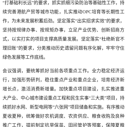
“打基础利长远”的要求，抓实抓细污染防治等基础性工作，持
续完善港航产贸等城市功能，扎实推动OPC培育等长期性工
作，为未来发展积蓄后劲。坚定落实“出实招求实效”的要求，
坚持按规律办事、按规矩办事，立足产业优势、创新招商方
式，以实打实的项目支撑高质量发展。坚定落实“杜绝新官不
理旧账”的要求，分类推动历史遗留问题有序化解，牢牢守住
绿色发展等工作底线。
会议强调，要统筹抓好当前各项重点工作。全力稳定经济运
行，加强形势研判，稳住重点产业和重点企业，培育经济新
增长点，激活消费新增量。加快重点项目建设，扎实推进重
大产业、中心城市建设重点工程和民生实事“三大类”项目，持
续抓好水网、新型电网等“六张网”项目储备和实施。有序推动
夏收夏种，统筹做好农机调度、农资供应、粮食收购及良种
推广工作，提前制定抗旱保苗、田间管护等预案，保障夏粮