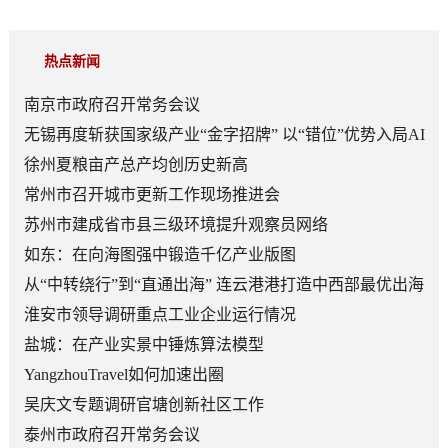
热点新闻
南京市政府召开常务会议
无锡再度斩获国家级产业“金字招牌” 以“错位”优势入局AI
顶层赛道
徐州夏粮亩产总产均创历史新高
常州市召开城市更新工作现场推进会
苏州市建成省市县三级环境提升观察员网络
如东：在向海图强中锻造千亿产业版图
从“中转绕行”到“直通出海” 连云港港打造中西部最优出海
口
淮安市领导调研重点工业企业运行情况
盐城：在产业实景中锤炼算法模型
YangzhouTravel如何加速出圈
吴庆文专题调研官塘创新社区工作
泰州市政府召开常务会议