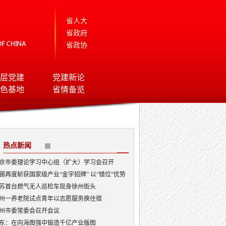
省人大
省政府
省政协
层党建
党建新论
色基地
省情备览
热点新闻
京市委理论学习中心组（扩大）学习会召开
锡再度斩获国家级产业“金字招牌” 以“错位”优势
局AI顶层赛道
苏首台燃气无人巡检车现身徐州街头
州一养老院试点青年以志愿服务换住宿
州市委常委会召开会议
东：在向海图强中锻造千亿产业版图