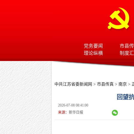
党务要闻
市县传
理论纵横
制度汇
中共江苏省委新闻网
>
市县传真
>
南京
> 
回望抗
2026-07-08 08:41:00
来源：
新华日报