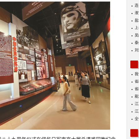
连
淮
盐
上
吴
泰
刘
我
身
省
省
能
探
江
江
全