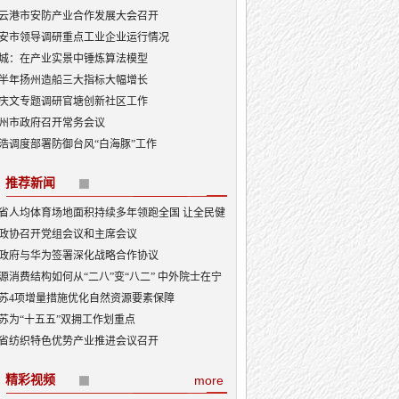
云港市安防产业合作发展大会召开
安市领导调研重点工业企业运行情况
城：在产业实景中锤炼算法模型
半年扬州造船三大指标大幅增长
庆文专题调研官塘创新社区工作
州市政府召开常务会议
浩调度部署防御台风“白海豚”工作
推荐新闻
省人均体育场地面积持续多年领跑全国 让全民健
融入日常成为风尚
政协召开党组会议和主席会议
政府与华为签署深化战略合作协议
源消费结构如何从“二八”变“八二” 中外院士在宁
讨新型能源体系建设
苏4项增量措施优化自然资源要素保障
苏为“十五五”双拥工作划重点
省纺织特色优势产业推进会议召开
精彩视频
more