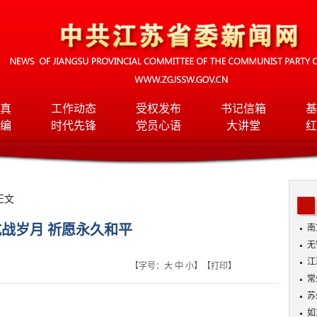
真
工作动态
受权发布
书记信箱
基
编
时代先锋
党员心语
大讲堂
红
正文
战岁月 祈愿永久和平
南
无
入
江
【字号：
大
中
小
】【
打印
】
常
苏
如