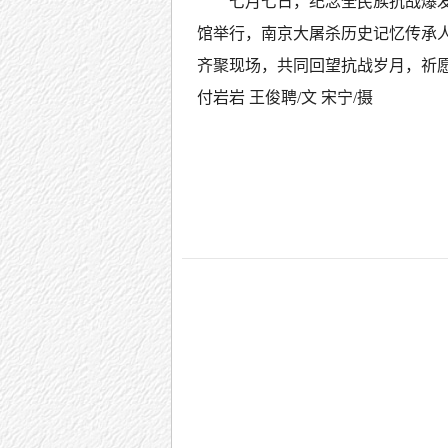
七月七日，纪念全民族抗战爆
馆举行，南京大屠杀历史记忆传承
齐聚现场，共同回望抗战岁月，祈
付岩岩 王俊聘/文 宋宁/摄