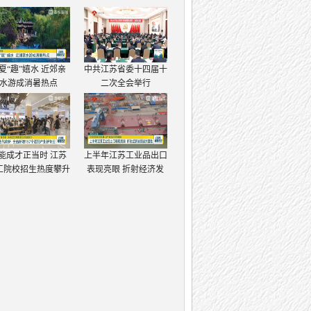
夏“趣”嬉水 近郊亲
中共江苏省委十四届十
水游成消暑热点
二次全会举行
能成才正当时 江苏
上半年江苏工业品出口
工院校招生热度攀升
表现亮眼 折射经济发
展强大韧性