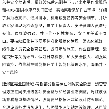
入井安全培训后，周红波先后来到井下-384米水平作业现场
和-420米副井水平马头门区域，实地察看采矿作业环境，详细
了解顶板支护、通风排水、机电设施管养等安全细节，并听
取专家组现场检查意见，与矿山负责人、安全管理人员进行
交流。周红波强调，井下作业环境复杂，安全责任重于泰
山。要持续细化井下现场标准化规范化管理，常态化抓好一
线作业人员安全教育管理，紧盯爆破施工、作业面清理、运
输提升等关键环节，做好日常检修、加大安全投入、加强风
险管控，依靠科技赋能提升矿山智能化管理水平，降低井下
安全风险。
建邺区嘉业国际城5号楼部分楼层存在消防安全隐患，运营管
理方正在同步推进各项安全整改和经营业态调整。周红波现
场察看隐患整改情况，强调要严格按照建筑设计防火规范，
合理设置各类消防设施，加强微型消防站建设管理，从严管