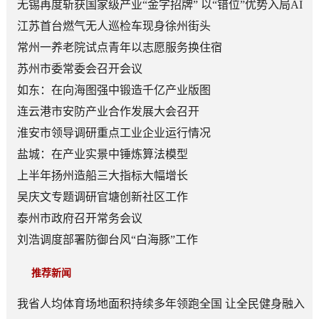
无锡再度斩获国家级产业“金字招牌” 以“错位”优势入局AI
顶层赛道
江苏首台燃气无人巡检车现身徐州街头
常州一养老院试点青年以志愿服务换住宿
苏州市委常委会召开会议
如东：在向海图强中锻造千亿产业版图
连云港市安防产业合作发展大会召开
淮安市领导调研重点工业企业运行情况
盐城：在产业实景中锤炼算法模型
上半年扬州造船三大指标大幅增长
吴庆文专题调研官塘创新社区工作
泰州市政府召开常务会议
刘浩调度部署防御台风“白海豚”工作
推荐新闻
我省人均体育场地面积持续多年领跑全国 让全民健身融入