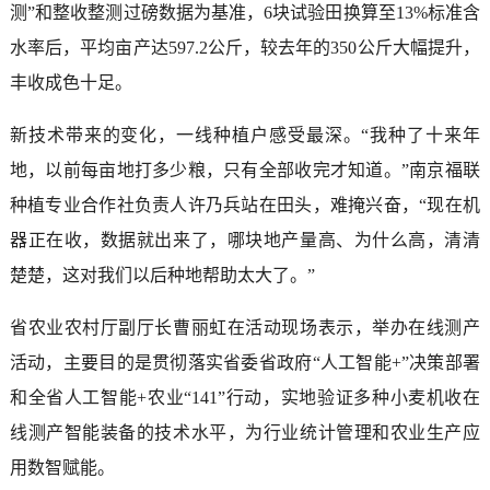
测”和整收整测过磅数据为基准，6块试验田换算至13%标准含
水率后，平均亩产达597.2公斤，较去年的350公斤大幅提升，
丰收成色十足。
新技术带来的变化，一线种植户感受最深。“我种了十来年
地，以前每亩地打多少粮，只有全部收完才知道。”南京福联
种植专业合作社负责人许乃兵站在田头，难掩兴奋，“现在机
器正在收，数据就出来了，哪块地产量高、为什么高，清清
楚楚，这对我们以后种地帮助太大了。”
省农业农村厅副厅长曹丽虹在活动现场表示，举办在线测产
活动，主要目的是贯彻落实省委省政府“人工智能+”决策部署
和全省人工智能+农业“141”行动，实地验证多种小麦机收在
线测产智能装备的技术水平，为行业统计管理和农业生产应
用数智赋能。