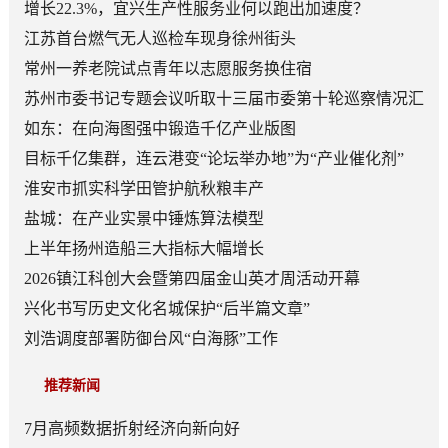
增长22.3%，宜兴生产性服务业何以跑出加速度？
江苏首台燃气无人巡检车现身徐州街头
常州一养老院试点青年以志愿服务换住宿
苏州市委书记专题会议听取十三届市委第十轮巡察情况汇
报
如东：在向海图强中锻造千亿产业版图
目标千亿集群，连云港变“论坛举办地”为“产业催化剂”
淮安市抓实科学田管护航秋粮丰产
盐城：在产业实景中锤炼算法模型
上半年扬州造船三大指标大幅增长
2026镇江科创大会暨第四届金山英才周活动开幕
兴化书写历史文化名城保护“后半篇文章”
刘浩调度部署防御台风“白海豚”工作
推荐新闻
7月高频数据折射经济向新向好