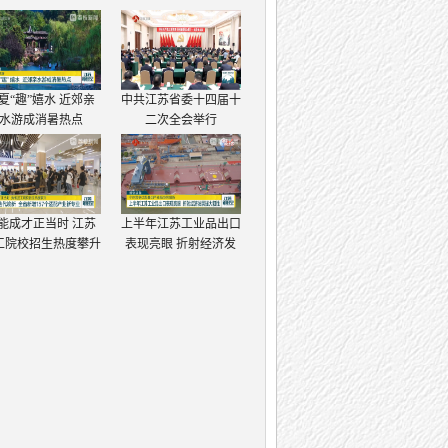
夏“趣”嬉水 近郊亲
中共江苏省委十四届十
水游成消暑热点
二次全会举行
能成才正当时 江苏
上半年江苏工业品出口
工院校招生热度攀升
表现亮眼 折射经济发
展强大韧性