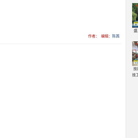
盛
作者：
编辑：
陈茜
技
技