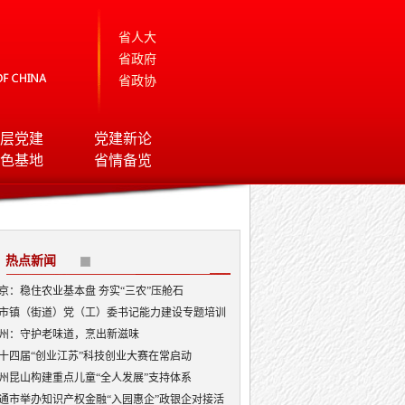
省人大
省政府
省政协
层党建
党建新论
色基地
省情备览
热点新闻
京：稳住农业基本盘 夯实“三农”压舱石
市镇（街道）党（工）委书记能力建设专题培训
开班
州：守护老味道，烹出新滋味
十四届“创业江苏”科技创业大赛在常启动
州昆山构建重点儿童“全人发展”支持体系
通市举办知识产权金融“入园惠企”政银企对接活