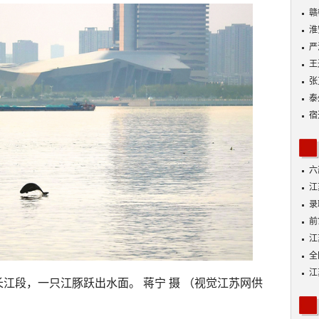
动
赣
淮
严
王
张
泰
宿
六
江
功
录
好
前
A
江
全
落
江
长江段，一只江豚跃出水面。 蒋宁 摄 （视觉江苏网供
展