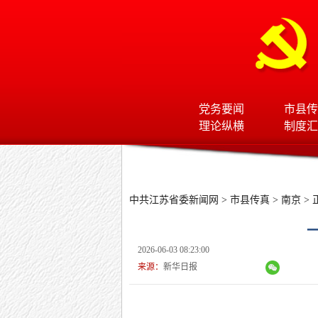
党务要闻
市县传
理论纵横
制度汇
中共江苏省委新闻网
>
市县传真
>
南京
> 
2026-06-03 08:23:00
来源：
新华日报