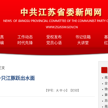
真
工作动态
受权发布
书记信箱
基
编
时代先锋
党员心语
大讲堂
红
正文
一只江豚跃出水面
南
全
班
徐
【字号：
大
中
小
】【
打印
】
第
苏
南