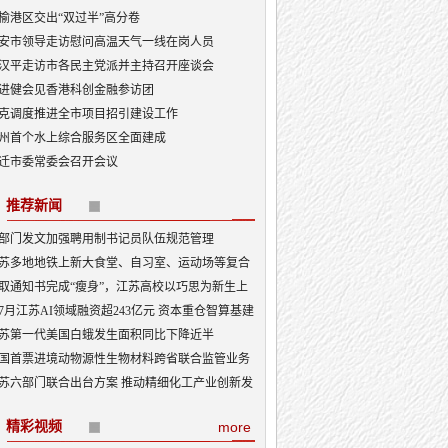
榆港区交出“双过半”高分卷
安市领导走访慰问高温天气一线在岗人员
汉平走访市各民主党派并主持召开座谈会
进健会见香港科创金融参访团
克调度推进全市项目招引建设工作
州首个水上综合服务区全面建成
迁市委常委会召开会议
推荐新闻
部门发文加强聘用制书记员队伍规范管理
苏多地地铁上新大食堂、自习室、运动场等复合
能——从“客流通道”到“生活场景”
取通知书完成“瘦身”，江苏高校以巧思为新生上
入学第一课
7月江苏AI领域融资超243亿元 资本重仓智算基建
I产业底盘夯实
苏第一代美国白蛾发生面积同比下降近半
国首票进境动物源性生物材料跨省联合监管业务
地
苏六部门联合出台方案 推动精细化工产业创新发
精彩视频
more