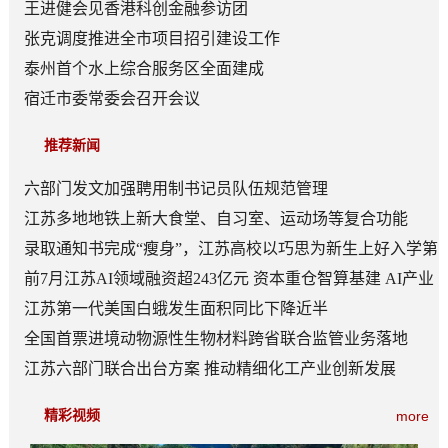
王进健会见香港科创金融参访团
张克调度推进全市项目招引建设工作
泰州首个水上综合服务区全面建成
宿迁市委常委会召开会议
推荐新闻
六部门发文加强聘用制书记员队伍规范管理
江苏多地地铁上新大食堂、自习室、运动场等复合功能
——从“客流通道”到“生活场景”
录取通知书完成“瘦身”，江苏高校以巧思为新生上好入学第
一课
前7月江苏AI领域融资超243亿元 资本重仓智算基建 AI产业
底盘夯实
江苏第一代美国白蛾发生面积同比下降近半
全国首票进境动物源性生物材料跨省联合监管业务落地
江苏六部门联合出台方案 推动精细化工产业创新发展
精彩视频
more