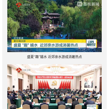
盛夏“趣”嬉水 近郊亲水游成消暑热点