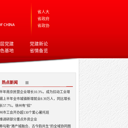
省人大
省政府
省政协
层党建
党建新论
色基地
省情备览
热点新闻
半年南京民营企业增长10.3%，成为拉动工业增
的“主引擎”
锡上半年全市城镇新增就业8.39万人，同比增长
.96%
长57.7%，徐州有“招”
州市工会开办超130个爱心暑托班
维调研部分重点外资企业
皋勾勒“港产城融合、古今韵共生”的全域协同图