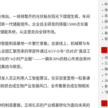
景
科
淮
吴
充电站，一排排整齐的光伏板在阳光下熠熠生辉，车间
扬
新一代储能组件。企业自主研发的搭载15000次长循
2
容量储能系统，从这里走向全球市场。
泰
宿
州智能制造基地一片繁忙景象。总装线上，机械臂与车
全国汇聚而来的零部件通过AGV小车“点对点”直送工
全
化的“4小时产业圈”——一辆车30%的核心件来自常州
江
成集结与蜕变。
破
作
干
研发人员正利用人工智能算法，在实验室里用一粒普通
2
州抢抓合成生物产业发展风口，全市集聚合成生物相关
第
“
募
神的制造重镇，正将扎实的产业根基转化为面向未来的