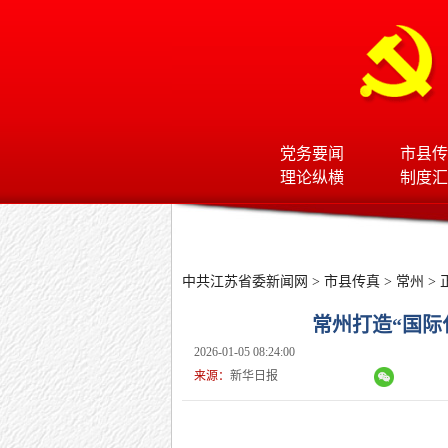
党务要闻
市县传
理论纵横
制度汇
中共江苏省委新闻网
>
市县传真
>
常州
> 
常州打造“国际
2026-01-05 08:24:00
来源：
新华日报