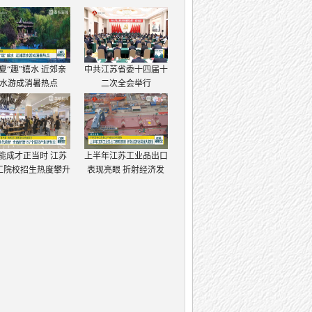
夏“趣”嬉水 近郊亲
中共江苏省委十四届十
水游成消暑热点
二次全会举行
能成才正当时 江苏
上半年江苏工业品出口
工院校招生热度攀升
表现亮眼 折射经济发
展强大韧性