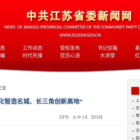
真
工作动态
受权发布
书记信箱
基
编
时代先锋
党员心语
大讲堂
红
正文
化智造名城、长三角创新高地”
上
长
无
17
增
【字号：
大
中
小
】【
打印
】
常
王
如