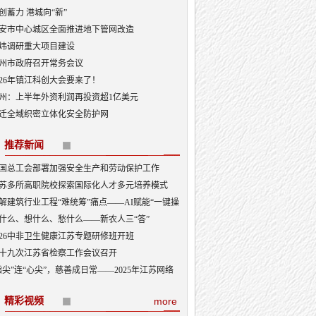
创蓄力 港城向“新”
安市中心城区全面推进地下管网改造
炜调研重大项目建设
州市政府召开常务会议
026年镇江科创大会要来了！
州：上半年外资利润再投资超1亿美元
迁全域织密立体化安全防护网
推荐新闻
国总工会部署加强安全生产和劳动保护工作
苏多所高职院校探索国际化人才多元培养模式
解建筑行业工程“难统筹”痛点——AI赋能“一键操
快速上手”
什么、想什么、愁什么——新农人三“答”
026中非卫生健康江苏专题研修班开班
十九次江苏省检察工作会议召开
指尖”连“心尖”，慈善成日常——2025年江苏网络
捐6.3亿元背后
精彩视频
more