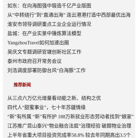
如东：在向海图强中锻造千亿产业版图
从“中转绕行”到“直通出海” 连云港港打造中西部最优出海
口
淮安市领导调研重点工业企业运行情况
盐城：在产业实景中锤炼算法模型
YangzhouTravel如何加速出圈
吴庆文专题调研官塘创新社区工作
泰州市政府召开常务会议
刘浩调度部署防御台风“白海豚”工作
推荐新闻
从三点六万亿元增量看动能之新、结构之优
四代人“甜蜜事业”，七十年苏疆情缘
“新”有所属 “新”有所护 188万新就业形态劳动者找到“娘家”
江苏推广昆山泰兴“物业融合法庭”治理经验 破题物业治理
“老大难”
上半年省重大项目投资完成率58.8% 较去年同期高出3.5个