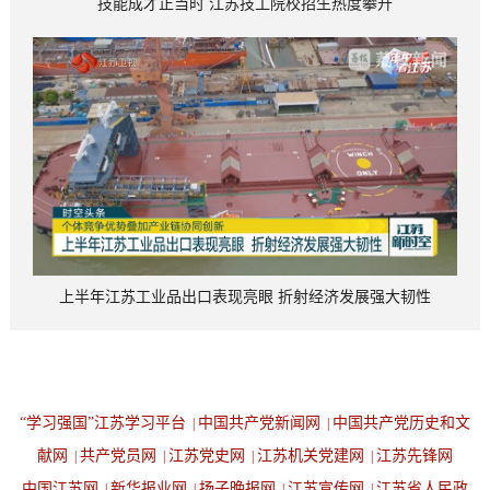
技能成才正当时 江苏技工院校招生热度攀升
上半年江苏工业品出口表现亮眼 折射经济发展强大韧性
“学习强国”江苏学习平台
中国共产党新闻网
中国共产党历史和文
|
|
献网
共产党员网
江苏党史网
江苏机关党建网
江苏先锋网
|
|
|
|
中国江苏网
新华报业网
扬子晚报网
江苏宣传网
江苏省人民政
|
|
|
|