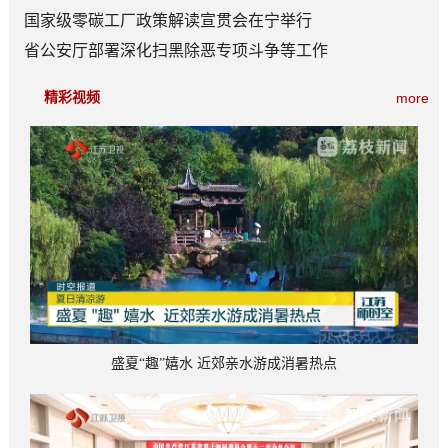
百分点
国家级零碳工厂政策解读宣贯会在宁举行
省公安厅部署深化扫黑除恶专项斗争等工作
精彩视频
more
盛夏“趣”嬉水 近郊亲水游成消暑热点