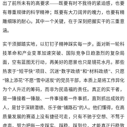
出了前所未有的高要求——既要有时不我待的紧迫感，也要
有尊重规律的科学精神；既要有大刀阔斧的魄力，也要有精
雕细琢的耐心。其中一个关键，在于深刻把握实干的三重意
涵。
实干须脚踏实地，以钉钉子精神踩实每一步。面对新一轮科
技革命和产业变革加速突破、国际竞争日趋激烈的复杂局
面，空有蓝图无行动，再美好的愿景也只是镜花水月。那些
热衷于“短平快”项目、沉迷“数字政绩”和“材料政绩”、只愿
“锦上添花”不愿“雪中送炭”的党员干部，本质上是将工作异化
为个人升迁的筹码，而非为民造福的责任。真正的实干者，
是一锤接着一锤敲、一件事接着一件事抓，直到抓出成效的
人，是甘于深耕潜绩、乐于做“铺路石”的人。他们懂得，在高
质量发展的赛道上没有捷径可走，只有不驰于空想、不骛于
虚声，努力把每一步踩实、踩稳、踩到位，才能真正行稳致