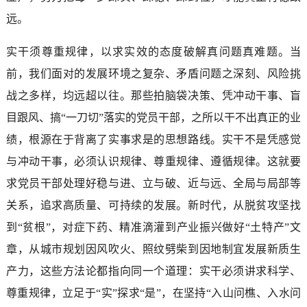
远。
实干须尊重规律，以求实效的态度破解真问题真难题。当
前，我们面对的发展环境之复杂、矛盾问题之深刻、风险挑
战之多样，均远超以往。那些拍脑袋决策、凭冲动干事、盲
目跟风、搞“一刀切”落实的党员干部，之所以干不出真正的业
绩，根源在于背离了实事求是的思想路线。实干不是凭感觉
与冲动干事，必须认识规律、尊重规律、遵循规律。这就要
求党员干部处理好稳与进、立与破、近与远、全局与局部等
关系，追求高质量、可持续的发展。新时代，从脱贫攻坚找
到“贫根”，对症下药、精准滴灌到产业振兴做好“土特产”文
章，从城市规划因风吹火、照纹劈柴到因地制宜发展新质生
产力，这些方法论都指向同一个道理：实干必须讲求科学、
尊重规律，立足于“实”探求“是”，在坚持“入山问樵、入水问