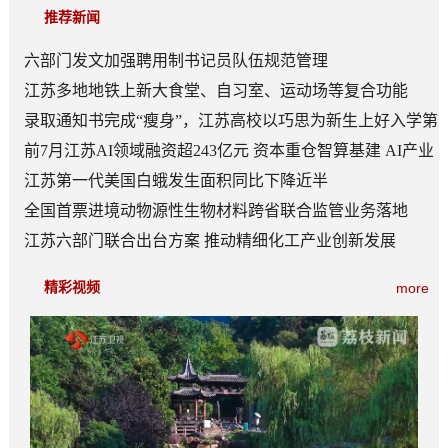
推荐新闻
六部门发文加强聘用制书记员队伍规范管理
江苏多地地铁上新大食堂、自习室、运动场等复合功能
——从“客流通道”到“生活场景”
录取通知书完成“瘦身”，江苏高校以巧思为新生上好入学第
一课
前7月江苏AI领域融资超243亿元 资本重仓智算基建 AI产业
底盘夯实
江苏第一代美国白蛾发生面积同比下降近半
全国首票进境动物源性生物材料跨省联合监管业务落地
江苏六部门联合出台方案 推动精细化工产业创新发展
精彩视频
more