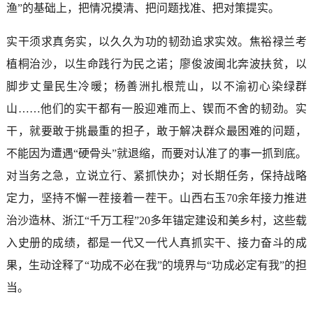
渔”的基础上，把情况摸清、把问题找准、把对策提实。
实干须求真务实，以久久为功的韧劲追求实效。焦裕禄兰考
植桐治沙，以生命践行为民之诺；廖俊波闽北奔波扶贫，以
脚步丈量民生冷暖；杨善洲扎根荒山，以不渝初心染绿群
山……他们的实干都有一股迎难而上、锲而不舍的韧劲。实
干，就要敢于挑最重的担子，敢于解决群众最困难的问题，
不能因为遭遇“硬骨头”就退缩，而要对认准了的事一抓到底。
对当务之急，立说立行、紧抓快办；对长期任务，保持战略
定力，坚持不懈一茬接着一茬干。山西右玉70余年接力推进
治沙造林、浙江“千万工程”20多年锚定建设和美乡村，这些载
入史册的成绩，都是一代又一代人真抓实干、接力奋斗的成
果，生动诠释了“功成不必在我”的境界与“功成必定有我”的担
当。