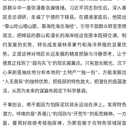
部群众中一度弥漫着急躁情绪。习近平同志到任后，深入基
层走访调研，走遍了宁德的下辖县。在摸清家底后，他提出
“靠山吃山唱山歌，靠海吃海念海经”，引导干部群众转变思想
观念，把绵延的群山和漫长的海岸线这些原本阻碍交通、制
约发展的劣势，转化成发展林茶果竹和海洋养殖的显著优
势。正是这种对地区长远发展的精准把脉与冷静思考，让宁
德真正找到了“弱鸟先飞”的现实展翼点。只有放长眼光、沉下
心来剥茧抽丝地分析本地的“土特产”“独一份”，方能发掘出
“人无我有”的独特优势，把局部的特色放大，把潜在的底蕴激
活，从而为未来的谋篇布局定下科学基调。
干事创业，绝不能因为怕踩泥坑就永远站在岸上。发挥特色
潜力，呼唤的是“弄潮儿”的闯劲与“开荒牛”的拓荒精神。一方
面，要用好政绩考核指挥棒，为那些敢于在特色领域探盲