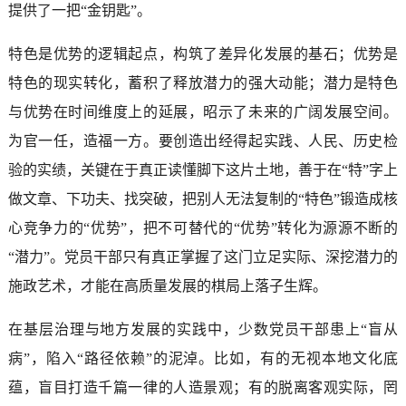
提供了一把“金钥匙”。
特色是优势的逻辑起点，构筑了差异化发展的基石；优势是
特色的现实转化，蓄积了释放潜力的强大动能；潜力是特色
与优势在时间维度上的延展，昭示了未来的广阔发展空间。
为官一任，造福一方。要创造出经得起实践、人民、历史检
验的实绩，关键在于真正读懂脚下这片土地，善于在“特”字上
做文章、下功夫、找突破，把别人无法复制的“特色”锻造成核
心竞争力的“优势”，把不可替代的“优势”转化为源源不断的
“潜力”。党员干部只有真正掌握了这门立足实际、深挖潜力的
施政艺术，才能在高质量发展的棋局上落子生辉。
在基层治理与地方发展的实践中，少数党员干部患上“盲从
病”，陷入“路径依赖”的泥淖。比如，有的无视本地文化底
蕴，盲目打造千篇一律的人造景观；有的脱离客观实际，罔