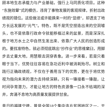
顾本地生态承载力与产业基础，强行上马同质化项目。这种
“东施效颦”式的模仿，违背了事物发展的客观规律，折射出政
绩观的错位。这些做法或许能换来一时的“显绩”，却透支了地
方长远发展的“元气”。特色，既不是凭空捏造出来的空洞噱
头，也不是依靠行政命令就能移植过来的盆景，而是深深扎
根于地方水土之中自然生发出来、依靠广大人民的创造形成
的。要找准特色，就必须彻底跳出“抄作业”的思维窠臼，用脚
步去丈量大地，用慧眼去洞穿表象。进一步来看，若是只着
眼于当下，优势往往容易在急功近利中被消耗殆尽。树立和
践行正确政绩观，不仅在于善用当下的优势，更在于将优势
视为指向未来的潜力去持续深耕。只有一锤接着一锤敲，让
时间孕育潜力，才能让地方的特色资源像一口永不枯竭的深
井，奔涌不息地为高质量发展提供甘泉。
昔日的福建宁德，曾是全国18个集中连片贫困地区之一，干