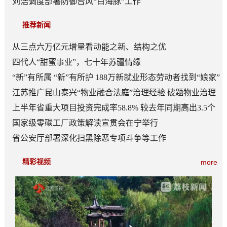
刘浩调度部署防御台风“白海豚”工作
推荐新闻
从三点六万亿元增量看动能之新、结构之优
四代人“甜蜜事业”，七十年苏疆情缘
“新”有所属 “新”有所护 188万新就业形态劳动者找到“娘家”
江苏推广昆山泰兴“物业融合法庭”治理经验 破题物业治理
“老大难”
上半年省重大项目投资完成率58.8% 较去年同期高出3.5个
百分点
国家级零碳工厂政策解读宣贯会在宁举行
省公安厅部署深化扫黑除恶专项斗争等工作
精彩视频
more