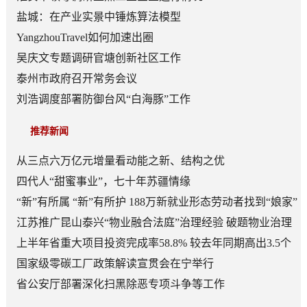
盐城：在产业实景中锤炼算法模型
YangzhouTravel如何加速出圈
吴庆文专题调研官塘创新社区工作
泰州市政府召开常务会议
刘浩调度部署防御台风“白海豚”工作
推荐新闻
从三点六万亿元增量看动能之新、结构之优
四代人“甜蜜事业”，七十年苏疆情缘
“新”有所属 “新”有所护 188万新就业形态劳动者找到“娘家”
江苏推广昆山泰兴“物业融合法庭”治理经验 破题物业治理
“老大难”
上半年省重大项目投资完成率58.8% 较去年同期高出3.5个
百分点
国家级零碳工厂政策解读宣贯会在宁举行
省公安厅部署深化扫黑除恶专项斗争等工作