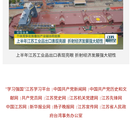
上半年江苏工业品出口表现亮眼 折射经济发展强大韧性
“学习强国”江苏学习平台
中国共产党新闻网
中国共产党历史和文
|
|
献网
共产党员网
江苏党史网
江苏机关党建网
江苏先锋网
|
|
|
|
中国江苏网
新华报业网
扬子晚报网
江苏宣传网
江苏省人民政
|
|
|
|
府台湾事务办公室