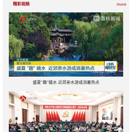
精彩视频
more
盛夏“趣”嬉水 近郊亲水游成消暑热点