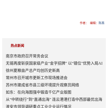
作者：
编辑：
陈茜
热点新闻
南京市政府召开常务会议
无锡再度斩获国家级产业“金字招牌” 以“错位”优势入局AI
顶层赛道
徐州夏粮亩产总产均创历史新高
常州市召开城市更新工作现场推进会
苏州市建成省市县三级环境提升观察员网络
如东：在向海图强中锻造千亿产业版图
从“中转绕行”到“直通出海” 连云港港打造中西部最优出海
口
淮安市领导调研重点工业企业运行情况