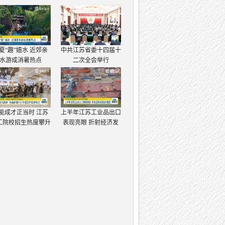
夏“趣”嬉水 近郊亲
中共江苏省委十四届十
水游成消暑热点
二次全会举行
能成才正当时 江苏
上半年江苏工业品出口
工院校招生热度攀升
表现亮眼 折射经济发
展强大韧性