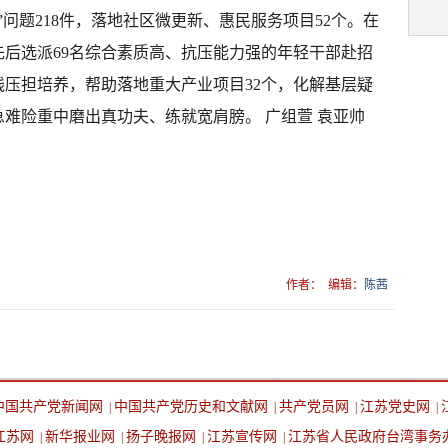
问题218件，落地社区微更新、惠民服务项目52个。在
后选派69名综合素质高、抗压能力强的年轻干部赴招
压担培养，帮助落地重大产业项目32个，化解基层疑
急难险重中磨出真功夫、练就宽肩膀。 广组萱 袁亚帅
作者：
编辑：
陈茜
中国共产党新闻网
中国共产党历史和文献网
共产党员网
江苏党史网
|
|
|
|
江苏网
新华报业网
扬子晚报网
江苏宣传网
江苏省人民政府台湾事务
|
|
|
|