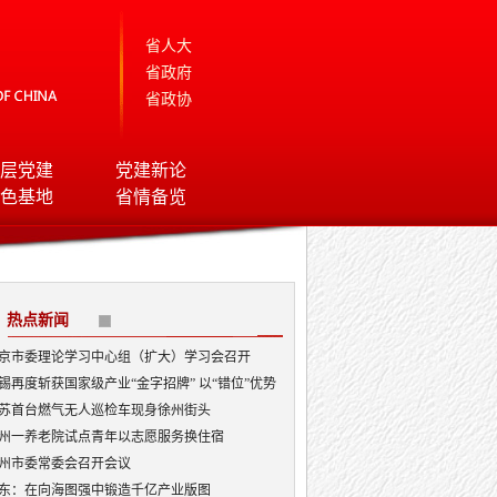
省人大
省政府
省政协
层党建
党建新论
色基地
省情备览
热点新闻
京市委理论学习中心组（扩大）学习会召开
锡再度斩获国家级产业“金字招牌” 以“错位”优势
局AI顶层赛道
苏首台燃气无人巡检车现身徐州街头
州一养老院试点青年以志愿服务换住宿
州市委常委会召开会议
东：在向海图强中锻造千亿产业版图