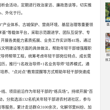
剖析会活动，定期进行政治家访、廉政恳谈等，切实推
心、外化于行。
13”产业体系、古城保护、营商环境、基层治理等重要领
盛
思享荟”等载体平台，采取示范跟进学、团队互促学、专
，开展各类能力素质拓展、业务工作实训等41场，通过
态文明建设等方面的具体做法，帮助年轻干部增强履职
技
双导师帮带工程，统筹考虑年轻干部岗位特点、成长需
技
历，推行“1名政治导师+1名业务导师”培养模式，通
带培养、“点对点”教育提醒等方式帮助年轻干部快速成
线、项目前沿作为年轻干部的“练兵场”。持续开展“百
行动，分批选派132名机关年轻干部进农村进社区，参与
等服务，累计走访群众3100余次，化解邻里纠纷、加