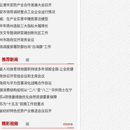
云港市安防产业合作发展大会召开
安市领导调研重点工业企业运行情况
城：在产业实景中锤炼算法模型
半年扬州造船三大指标大幅增长
庆文专题调研官塘创新社区工作
州市政府召开常务会议
浩调度部署防御台风“白海豚”工作
推荐新闻
省人均体育场地面积持续多年领跑全国 让全民健
融入日常成为风尚
政协召开党组会议和主席会议
政府与华为签署深化战略合作协议
源消费结构如何从“二八”变“八二” 中外院士在宁
讨新型能源体系建设
苏4项增量措施优化自然资源要素保障
苏为“十五五”双拥工作划重点
省纺织特色优势产业推进会议召开
精彩视频
more