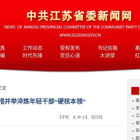
真
工作动态
受权发布
书记信箱
基
编
时代先锋
党员心语
大讲堂
红
正文
措并举淬炼年轻干部“硬核本领”
南
无
入
江
【字号：
大
中
小
】【
打印
】
常
苏
如