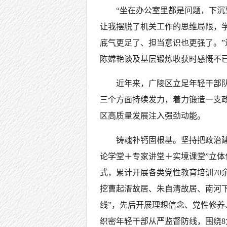
“坐在办公室里都是问题，下
让我摆脱了机关工作的思维局限，
底气更足了、担当意识也更强了。
陈嫦艳谈及基层锻炼收获时感慨不
近年来，广陵区立足年轻干部
三个方面持续发力，着力锻造一支
区高质量发展注入强劲动能。
铸魂补钙固根基。坚持把政治建
论学堂＋专家讲堂＋实境课堂”立体化
式，累计开展各类党性教育培训70
挖曹起溍故居、朱自清故居、南河
线”，先后开展理想信念、党性修养、
织密年轻干部从严监督防线，围绕8