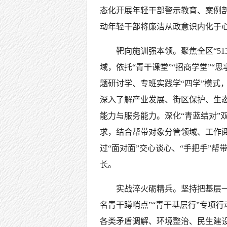
态化开展年轻干部警示教育、案例
动年轻干部将廉洁从政意识内化于
靶向施训强本领。聚焦全区“5
域，依托“青干课堂”“招商学堂”“
题研讨学、专班实践学“四学”模式
深入了解产业发展、街区保护、生
能力与服务能力。深化“青蓝结对”
求，结合帮带对象分管领域、工作阅
过“面对面”交心谈心、“手把手”帮
长。
实战淬火砺精兵。坚持把基层一
名青干蹲哨点”“青干基层行”专项
各类矛盾调解、环境整治、民生建设