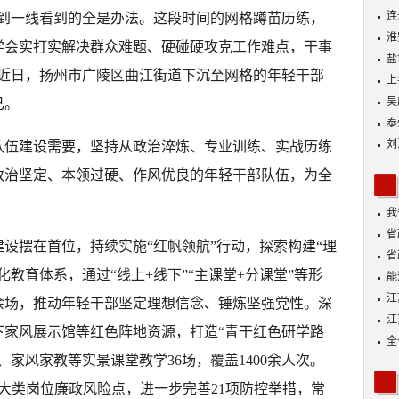
连
沉到一线看到的全是办法。这段时间的网格蹲苗历练，
淮
学会实打实解决群众难题、硬碰硬攻克工作难点，干事
盐
”近日，扬州市广陵区曲江街道下沉至网格的年轻干部
上
吴
已。
泰
刘
队伍建设需要，坚持从政治淬炼、专业训练、实战历练
政治坚定、本领过硬、作风优良的年轻干部队伍，为全
我
身
省
设摆在首位，持续实施“红帆领航”行动，探索构建“理
省
教育体系，通过“线上+线下”“主课堂+分课堂”等形
能
探
江
余场，推动年轻干部坚定理想信念、锤炼坚强党性。深
江
下家风展示馆等红色阵地资源，打造“青干红色研学路
全
家风家教等实景课堂教学36场，覆盖1400余人次。
大类岗位廉政风险点，进一步完善21项防控举措，常