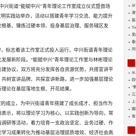
从
区中兴街道“能赋中兴”青年理论工作室成立仪式暨首场
优
淮
文明实践站举办，活动以搭建青年学习交流、能力提升
盐
论根基、锤炼过硬本领、投身基层治理、服务辖区发
Y
吴
泰
刘
牌，标志着该工作室正式投入运行，中兴街道青年理论
发展新阶段。“能赋中兴”青年理论工作室与林彬理论
共建协议，双方将充分发挥各自资源优势，共搭宣讲平
从
、共树宣讲品牌、共探宣讲新路，进一步加强基层理论
四
“
新理论在基层落地生根、开花结果。
到
江
业
上
室的成立，为中兴街道青年搭建了成长成才、担当作为
出
国
旭表示，将以理论学习为核心、以实践创新为导向，常
省
践调研等活动，着力培育一支政治坚定、业务过硬、作
论学习成果转化为推动基层治理提质增效、经济社会高