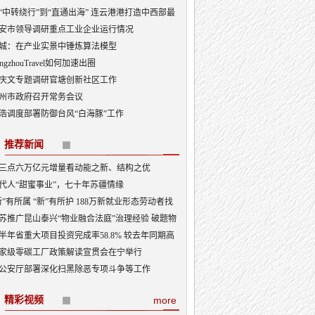
“中转绕行”到“直通出海” 连云港港打造中西部最
出海口
安市领导调研重点工业企业运行情况
城：在产业实景中锤炼算法模型
angzhouTravel如何加速出圈
庆文专题调研官塘创新社区工作
州市政府召开常务会议
浩调度部署防御台风“白海豚”工作
推荐新闻
三点六万亿元增量看动能之新、结构之优
代人“甜蜜事业”，七十年苏疆情缘
新”有所属 “新”有所护 188万新就业形态劳动者找
“娘家”
苏推广昆山泰兴“物业融合法庭”治理经验 破题物
治理“老大难”
半年省重大项目投资完成率58.8% 较去年同期高
3.5个百分点
家级零碳工厂政策解读宣贯会在宁举行
公安厅部署深化扫黑除恶专项斗争等工作
精彩视频
more