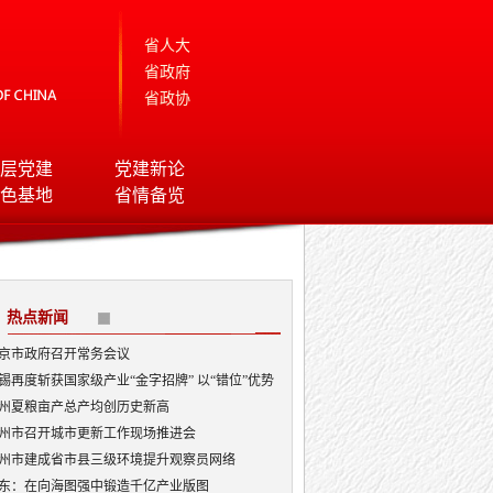
省人大
省政府
省政协
层党建
党建新论
色基地
省情备览
热点新闻
京市政府召开常务会议
锡再度斩获国家级产业“金字招牌” 以“错位”优势
局AI顶层赛道
州夏粮亩产总产均创历史新高
州市召开城市更新工作现场推进会
州市建成省市县三级环境提升观察员网络
东：在向海图强中锻造千亿产业版图