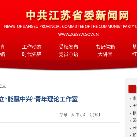
真
工作动态
受权发布
书记信箱
基
编
时代先锋
党员心语
大讲堂
红
正文
立“能赋中兴”青年理论工作室
南
无
入
徐
【字号：
大
中
小
】【
打印
】
常
苏
如