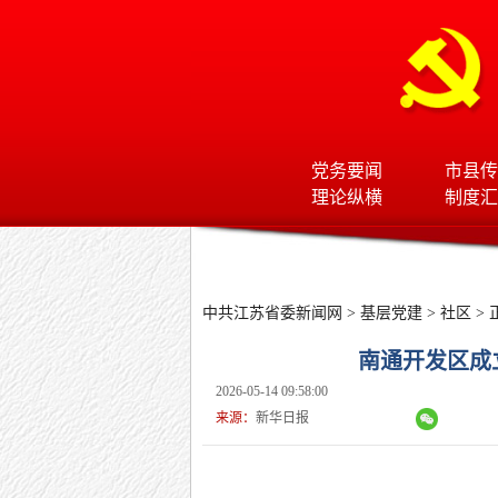
党务要闻
市县传
理论纵横
制度汇
中共江苏省委新闻网
>
基层党建
>
社区
> 
南通开发区成
2026-05-14 09:58:00
来源：
新华日报