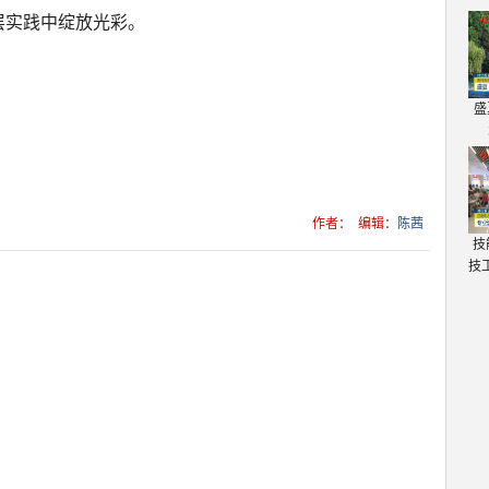
层实践中绽放光彩。
盛
作者：
编辑：
陈茜
技
技