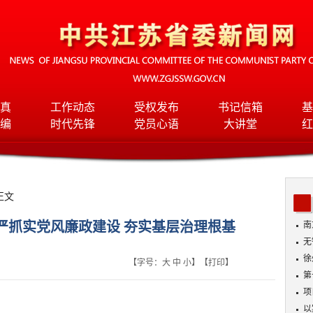
真
工作动态
受权发布
书记信箱
基
编
时代先锋
党员心语
大讲堂
红
正文
严抓实党风廉政建设 夯实基层治理根基
南
无
徐
【字号：
大
中
小
】【
打印
】
第
项
以