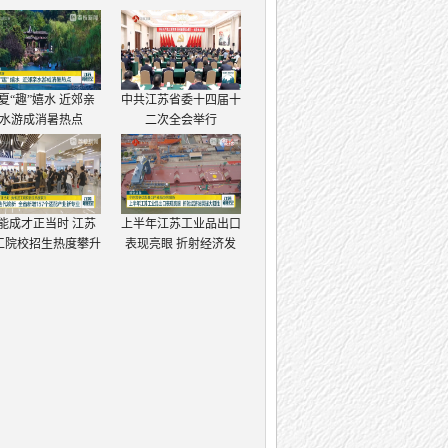
夏“趣”嬉水 近郊亲
中共江苏省委十四届十
水游成消暑热点
二次全会举行
能成才正当时 江苏
上半年江苏工业品出口
工院校招生热度攀升
表现亮眼 折射经济发
展强大韧性