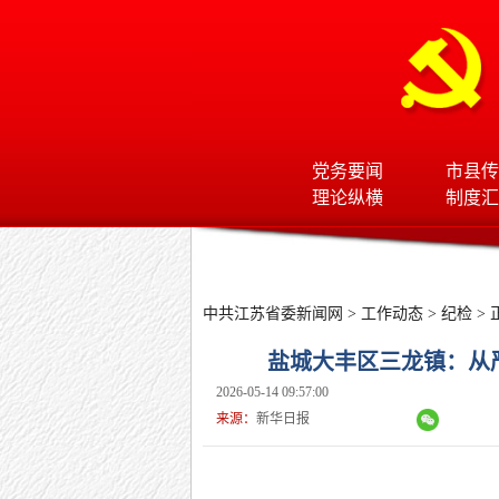
党务要闻
市县传
理论纵横
制度汇
中共江苏省委新闻网
>
工作动态
>
纪检
> 
盐城大丰区三龙镇：从
2026-05-14 09:57:00
来源：
新华日报