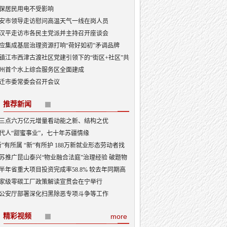
理”响新时代，南通“传”有方
保居民用电不受影响
安市领导走访慰问高温天气一线在岗人员
汉平走访市各民主党派并主持召开座谈会
应集成基层治理资源打响“荷好如初”矛调品牌
镇江市西津古渡社区党建引领下的“街区+社区”共
共治
州首个水上综合服务区全面建成
迁市委常委会召开会议
推荐新闻
三点六万亿元增量看动能之新、结构之优
代人“甜蜜事业”，七十年苏疆情缘
新”有所属 “新”有所护 188万新就业形态劳动者找
“娘家”
苏推广昆山泰兴“物业融合法庭”治理经验 破题物
治理“老大难”
半年省重大项目投资完成率58.8% 较去年同期高
3.5个百分点
家级零碳工厂政策解读宣贯会在宁举行
公安厅部署深化扫黑除恶专项斗争等工作
精彩视频
more