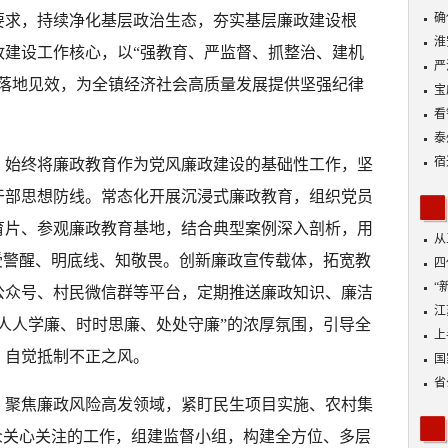
“
确
要求，持续净化基层政治生态，夯实基层廉政建设根
淮
政建设工作核心，以“强教育、严监督、抓整治、建机
严
作落地见效，为全镇经济社会高质量发展提供坚强纪律
宝
看
融
泰
宿
。始终将廉政教育作为党风廉政建设的基础性工作，坚
干部思想防线。常态化开展沉浸式廉政教育，组织党员
育片、参观廉政教育基地，结合典型案例深入剖析，用
从
受警醒、明底线、知敬畏。创新廉政宣传载体，拓宽教
四
“
公众号、村民微信群等平台，定期推送廉政知识、廉洁
到
江
人人学廉、时时思廉、处处守廉”的浓厚氛围，引导全
业
上
，自觉抵制不正之风。
出
国
省
。聚焦廉政风险高发领域，紧盯民生项目实施、农村集
众关心关注的工作，组建监督小组，构建全方位、多层