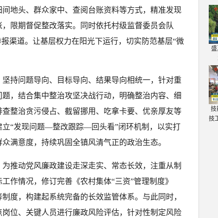
田间地头、群众家中、查阅台账资料等方式，精准发现
账，限期督促整改落实。同时依托村级监督委员会队
举报渠道。让基层权力在阳光下运行，切实防范基层“微
盛
。坚持问题导向、目标导向、结果导向相统一，针对重
问题，结合集中整治攻坚决战行动，明确整治内容、细
技
排查整治贪污侵占、截留挪用、吃拿卡要、优亲厚友等
技
立“发现问题—整改跟踪—回头看”闭环机制，以实打
群众满意度，持续巩固全镇风清气正的政治生态。
。为推动党风廉政建设走深走实、常态长效，注重从制
工作情况，修订完善《农村集体“三资”管理制度》
等制度，构建起系统完备的长效监管体系。与此同时，
点岗位、关键人员进行廉政风险评估，针对性制定风险