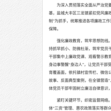
为深入贯彻落实全面从严治党
基，盐城大丰区三龙镇紧扣党风廉
制”为抓手，统筹推进各项廉政工
保障。
强化廉政教育，筑牢思想防线
持抓早抓小、防微杜渐，筑牢党员
干部集中上廉政党课、观看警示教
身边事警醒“身边人”，让党员干部
育覆盖面，依托镇村宣传栏、微信
故事、反面典型案例，在全镇营造“
体党员干部牢固树立廉洁自律意识
紧盯关键环节，织密监督网络
体“三资”管理、惠农政策落实等群