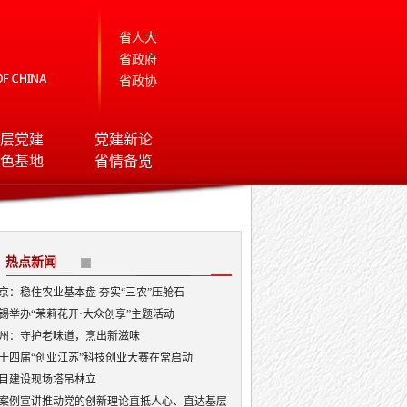
省人大
省政府
省政协
层党建
党建新论
色基地
省情备览
热点新闻
京：稳住农业基本盘 夯实“三农”压舱石
锡举办“茉莉花开·大众创享”主题活动
州：守护老味道，烹出新滋味
十四届“创业江苏”科技创业大赛在常启动
目建设现场塔吊林立
案例宣讲推动党的创新理论直抵人心、直达基层