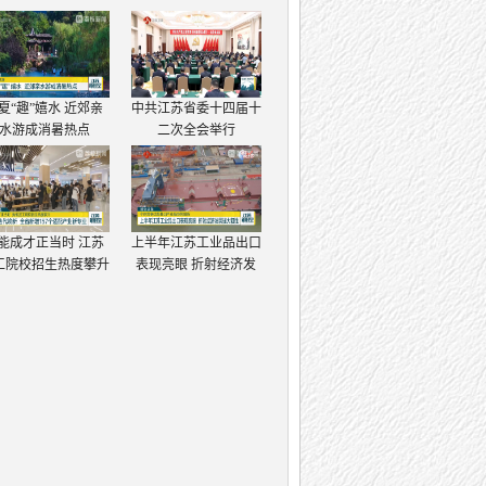
夏“趣”嬉水 近郊亲
中共江苏省委十四届十
水游成消暑热点
二次全会举行
能成才正当时 江苏
上半年江苏工业品出口
工院校招生热度攀升
表现亮眼 折射经济发
展强大韧性