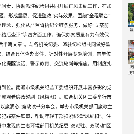
纪问责，协助派驻纪检组共同开展正风肃纪工作，在加
题、形成震慑、促进整改”实际效果。围绕“全程联合”
程理念，强化从严监督执纪全链条服务，做好“立案前
盛
办结后查评”等四方面工作，确保办案质量有力有效保
“后半篇文章”。与各机关纪委、派驻纪检组共同做好监
域，结合具体查办案件，针对性开展专题培训，向单位
态化提醒谈话、警示教育、交流轮岗等措施，用制度扎
技
技
确到位。南通市级机关纪监工委组织开展丰富多彩的党
关干部观看廉政越剧《风梅图》。联合机关团工委举行市
·以廉润心”廉政读书分享会，举办市级机关部门廉政主
犯罪案件庭审，帮助年轻干部扣紧纪律“风纪扣”。注
中发现的生态环境部门机关纪委“双派驻、双联动”区