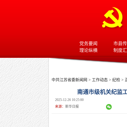
党务要闻
市县传
理论纵横
制度汇
中共江苏省委新闻网
>
工作动态
>
纪检
> 
南通市级机关纪监
2025-12-26 10:25:00
来源：
新华日报