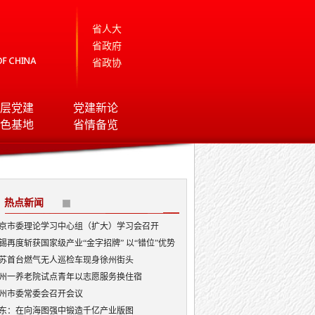
省人大
省政府
省政协
层党建
党建新论
色基地
省情备览
热点新闻
京市委理论学习中心组（扩大）学习会召开
锡再度斩获国家级产业“金字招牌” 以“错位”优势
局AI顶层赛道
苏首台燃气无人巡检车现身徐州街头
州一养老院试点青年以志愿服务换住宿
州市委常委会召开会议
东：在向海图强中锻造千亿产业版图