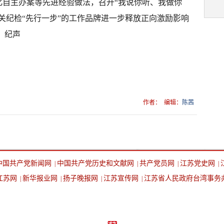
化自主办案等先进经验做法，召开“我说你听、我做你
关纪检“先行一步”的工作品牌进一步释放正向激励影响
 纪声
作者：
编辑：
陈茜
中国共产党新闻网
中国共产党历史和文献网
共产党员网
江苏党史网
|
|
|
|
江苏网
新华报业网
扬子晚报网
江苏宣传网
江苏省人民政府台湾事务
|
|
|
|
设为首页
返回顶端