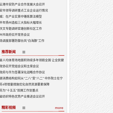
云港市安防产业合作发展大会召开
安市领导调研重点工业企业运行情况
城：在产业实景中锤炼算法模型
半年扬州造船三大指标大幅增长
庆文专题调研官塘创新社区工作
州市政府召开常务会议
浩调度部署防御台风“白海豚”工作
推荐新闻
省人均体育场地面积持续多年领跑全国 让全民健
融入日常成为风尚
政协召开党组会议和主席会议
政府与华为签署深化战略合作协议
源消费结构如何从“二八”变“八二” 中外院士在宁
讨新型能源体系建设
苏4项增量措施优化自然资源要素保障
苏为“十五五”双拥工作划重点
省纺织特色优势产业推进会议召开
精彩视频
more