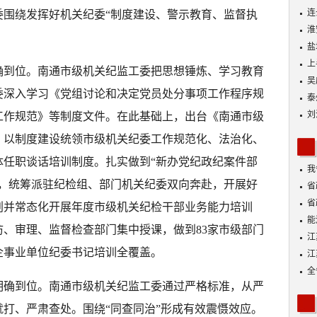
连
委围绕发挥好机关纪委“制度建设、警示教育、监督执
淮
盐
上
确到位。南通市级机关纪监工委把思想锤炼、学习教育
吴
委深入学习《党组讨论和决定党员处分事项工作程序规
泰
刘
工作规范》等制度文件。在此基础上，出台《南通市级
，以制度建设统领市级机关纪委工作规范化、法治化、
体任职谈话培训制度。扎实做到“新办党纪政纪案件部
我
合，统筹派驻纪检组、部门机关纪委双向奔赴，开展好
身
省
省
划并常态化开展年度市级机关纪检干部业务能力培训
能
、审理、监督检查部门集中授课，做到83家市级部门
探
江
企事业单位纪委书记培训全覆盖。
江
全
明确到位。南通市级机关纪监工委通过严格标准，从严
打、严肃查处。围绕“同查同治”形成有效震慑效应。