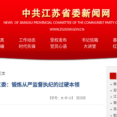
真
工作动态
受权发布
书记信箱
基
编
时代先锋
党员心语
大讲堂
红
正文
工委：锻炼从严监督执纪的过硬本领
南
无
入
江
【字号：
大
中
小
】【
打印
】
常
苏
如