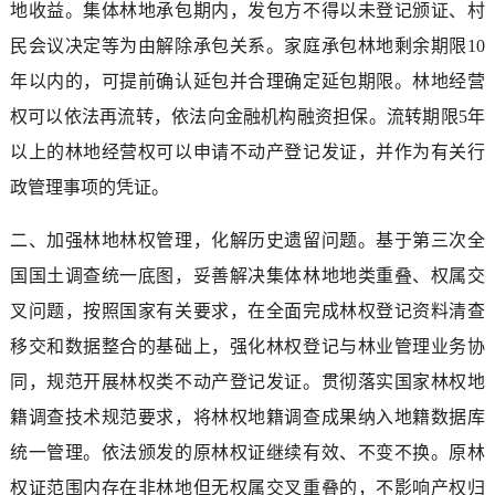
地收益。集体林地承包期内，发包方不得以未登记颁证、村
民会议决定等为由解除承包关系。家庭承包林地剩余期限10
年以内的，可提前确认延包并合理确定延包期限。林地经营
权可以依法再流转，依法向金融机构融资担保。流转期限5年
以上的林地经营权可以申请不动产登记发证，并作为有关行
政管理事项的凭证。
二、加强林地林权管理，化解历史遗留问题。基于第三次全
国国土调查统一底图，妥善解决集体林地地类重叠、权属交
叉问题，按照国家有关要求，在全面完成林权登记资料清查
移交和数据整合的基础上，强化林权登记与林业管理业务协
同，规范开展林权类不动产登记发证。贯彻落实国家林权地
籍调查技术规范要求，将林权地籍调查成果纳入地籍数据库
统一管理。依法颁发的原林权证继续有效、不变不换。原林
权证范围内存在非林地但无权属交叉重叠的，不影响产权归