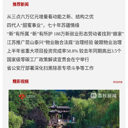
推荐新闻
从三点六万亿元增量看动能之新、结构之优
四代人“甜蜜事业”，七十年苏疆情缘
“新”有所属 “新”有所护 188万新就业形态劳动者找到“娘家”
江苏推广昆山泰兴“物业融合法庭”治理经验 破题物业治理
“老大难”
上半年省重大项目投资完成率58.8% 较去年同期高出3.5个
百分点
国家级零碳工厂政策解读宣贯会在宁举行
省公安厅部署深化扫黑除恶专项斗争等工作
精彩视频
more