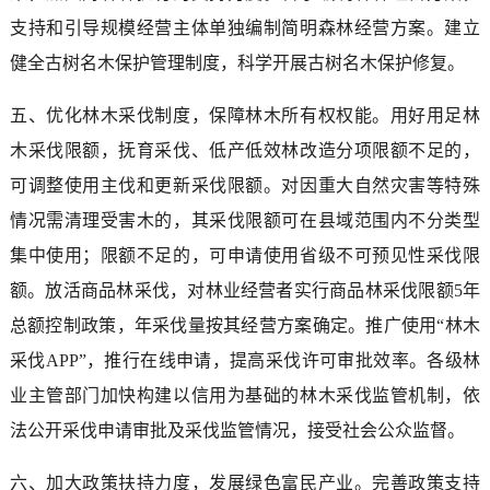
支持和引导规模经营主体单独编制简明森林经营方案。建立
健全古树名木保护管理制度，科学开展古树名木保护修复。
五、优化林木采伐制度，保障林木所有权权能。用好用足林
木采伐限额，抚育采伐、低产低效林改造分项限额不足的，
可调整使用主伐和更新采伐限额。对因重大自然灾害等特殊
情况需清理受害木的，其采伐限额可在县域范围内不分类型
集中使用；限额不足的，可申请使用省级不可预见性采伐限
额。放活商品林采伐，对林业经营者实行商品林采伐限额5年
总额控制政策，年采伐量按其经营方案确定。推广使用“林木
采伐APP”，推行在线申请，提高采伐许可审批效率。各级林
业主管部门加快构建以信用为基础的林木采伐监管机制，依
法公开采伐申请审批及采伐监管情况，接受社会公众监督。
六、加大政策扶持力度，发展绿色富民产业。完善政策支持