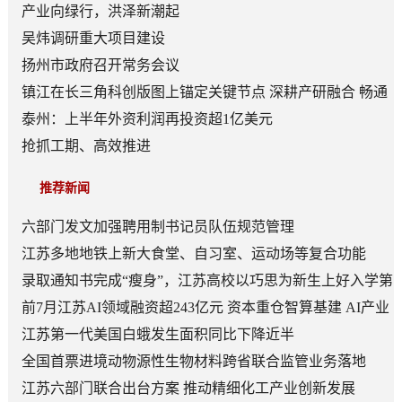
产业向绿行，洪泽新潮起
吴炜调研重大项目建设
扬州市政府召开常务会议
镇江在长三角科创版图上锚定关键节点 深耕产研融合 畅通
转化链路
泰州：上半年外资利润再投资超1亿美元
抢抓工期、高效推进
推荐新闻
六部门发文加强聘用制书记员队伍规范管理
江苏多地地铁上新大食堂、自习室、运动场等复合功能
——从“客流通道”到“生活场景”
录取通知书完成“瘦身”，江苏高校以巧思为新生上好入学第
一课
前7月江苏AI领域融资超243亿元 资本重仓智算基建 AI产业
底盘夯实
江苏第一代美国白蛾发生面积同比下降近半
全国首票进境动物源性生物材料跨省联合监管业务落地
江苏六部门联合出台方案 推动精细化工产业创新发展