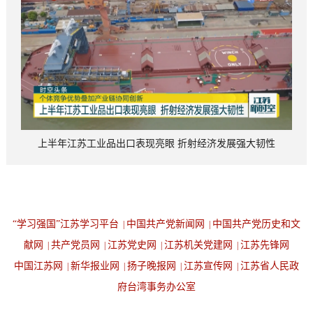
上半年江苏工业品出口表现亮眼 折射经济发展强大韧性
“学习强国”江苏学习平台
中国共产党新闻网
中国共产党历史和文
|
|
献网
共产党员网
江苏党史网
江苏机关党建网
江苏先锋网
|
|
|
|
中国江苏网
新华报业网
扬子晚报网
江苏宣传网
江苏省人民政
|
|
|
|
府台湾事务办公室