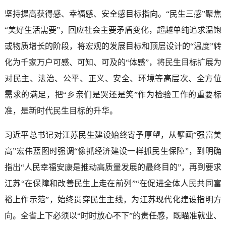
坚持提高获得感、幸福感、安全感目标指向。“民生三感”聚焦
“美好生活需要”，回应社会主要矛盾变化，超越单纯追求温饱
或物质增长的阶段，将宏观的发展目标和顶层设计的“温度”转
化为千家万户可感、可知、可及的“体感”，将民生目标扩展为
对民主、法治、公平、正义、安全、环境等高层次、全方位
需求的满足，把“乡亲们是哭还是笑”作为检验工作的重要标
准，是新时代民生目标的升华。
习近平总书记对江苏民生建设始终寄予厚望，从擘画“强富美
高”宏伟蓝图时强调“像抓经济建设一样抓民生保障”，到明确
指出“人民幸福安康是推动高质量发展的最终目的”，再到要求
江苏“在保障和改善民生上走在前列”“在促进全体人民共同富
裕上作示范”，始终贯穿民生主线，为江苏现代化建设指明方
向。全省上下必须以“时时放心不下”的责任感，既瞄准就业、