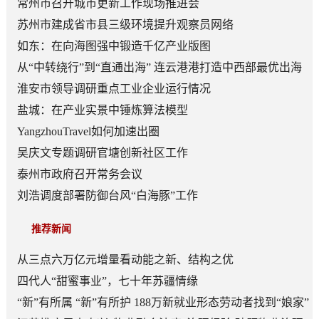
常州市召开城市更新工作现场推进会
苏州市建成省市县三级环境提升观察员网络
如东：在向海图强中锻造千亿产业版图
从“中转绕行”到“直通出海” 连云港港打造中西部最优出海
口
淮安市领导调研重点工业企业运行情况
盐城：在产业实景中锤炼算法模型
YangzhouTravel如何加速出圈
吴庆文专题调研官塘创新社区工作
泰州市政府召开常务会议
刘浩调度部署防御台风“白海豚”工作
推荐新闻
从三点六万亿元增量看动能之新、结构之优
四代人“甜蜜事业”，七十年苏疆情缘
“新”有所属 “新”有所护 188万新就业形态劳动者找到“娘家”