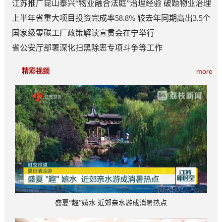
江苏推广昆山泰兴“物业融合法庭”治理经验 破题物业治理
“老大难”
上半年省重大项目投资完成率58.8% 较去年同期高出3.5个
百分点
国家级零碳工厂政策解读宣贯会在宁举行
省公安厅部署深化扫黑除恶专项斗争等工作
精彩视频
more
盛夏“趣”嬉水 近郊亲水游成消暑热点