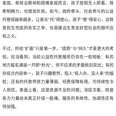
家庭、新就业群体和困难家庭而言，孩子放假无人照看，既
牵制精力，也增加负担。如今，政府牵头、社会参与的公益
托管班越来越多，让家长“托”得放心、孩子“管”得安心，这既
是民生兜底的务实之举，也是建设生育友好型社会的题中应
有之义。
不过，供给“扩面”只是第一步，“提质”与“持久”才是更大的考
验。应当看到，当前公益性托管服务仍存在一些短板：有的
地方报名通道一开即“秒光”，供不应求的矛盾依旧突出；有的
办班点内容单一，孩子兴趣索然，陷入“有人办、没人来”的尴
尬；还有的托管师资力量薄弱、经费保障有限，可持续性令
人担忧。表面上看，这是资源不足的问题；深层次看，则是
各方力量尚未真正拧成一股绳，服务的系统性、协调性还有
待加强。