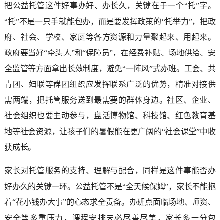
把公益托管这件好事办好、办长久，关键在于一个“托”字。
“托”不是一只手就能包办，而是要发挥政策的“托举力”，把政
府、社会、学校、家庭等各方资源和力量聚起来、用起来。
政府要当好“牵头人”和“保障员”，在经费补贴、场地供给、安
全监管等方面拿出长效制度，避免“一阵风”式办班。工会、共
青团、妇联等群团组织应发挥联系广泛的优势，精准对接供
需两端，把托管服务送到最需要的群体身边。社区、企业、
社会组织也要主动参与，盘活博物馆、科技馆、红色教育基
地等社会资源，让孩子们的暑假能在更广阔的“社会课堂”中收
获成长。
家长对托管服务的支持、理解与配合，同样是这件事能否办
好办久的关键一环。公益托管不是“全天候保姆”，家长不能抱
着“花小钱办大事”的心态求全责备。办班点面临场地、师资、
安全等多重压力，课程安排未必尽善尽美，家长多一分包