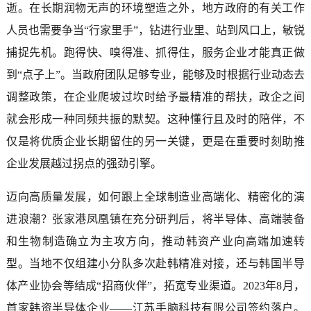
逝。在长期润物无声的环境塑造之外，地方政府的有关工作
人员也需要争当“行家里手”，钻进行业里、站到风口上，敏锐
捕捉先机。跑得快、嗅得准、抓得住，服务企业才能真正做
到“点子上”。当政府团队足够专业，能够及时根据行业动态去
调整政策，在企业爬坡过坎时给予最精准的帮扶，政企之间
就会形成一种同频共振的默契。这种懂行且及时的陪伴，不
仅是将优质企业长期留住的另一关键，更是在重要时刻助推
企业发展越过拐点的强劲引擎。
迈向高质量发展，如何跟上全球制造业高端化、精密化的演
进浪潮？张家港凤凰镇在充分研判后，将半导体、高端装备
和生物制造确立为主攻方向，推动韩资产业向高端加速转
型。当地不仅组建小分队多次赴韩精准对接，还与韩国半导
体产业协会等结成“招商伙伴”，拓宽专业渠道。2023年8月，
首家韩资半导体企业——江苏手脑科技有限公司签约落户。