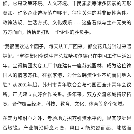
候，它是政策环境、人文环境、市民素质等诸多因素的无形
叠加。许多企业选择落户哪里，往往关注的并非硬性条件。
政策法规、生活方式、文化娱乐……这些看似与生产无关的
方方面面，恰恰是打动一个企业的胜负手。
“我很喜欢这个园子，每天从工厂回来，都会花几分钟过来喂
锦鲤。”宝得集团全球生产总裁哈拉尔德已在中国工作生活21
年。宝得集团太仓工厂中庭建有一座苏式园林，成为这位德
国人的情感寄托。在张家港，为什么韩资企业不约而同地入
驻？从2001年起，苏州市青年联合会与韩国西全州青年会议
所，正式建立友好合作关系。多年来，双方交流领域持续拓
宽，合作覆盖经济、科技、教育、文化、体育等多个领域。
在定力和耐心之外，考验地方招商引资水平的，是其嗅觉是
否敏锐。产业前沿瞬息万变，风口可能忽然而起、陡然而