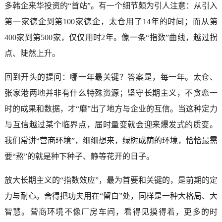
多韩企来华投资的“首站”。有一个细节颇为引人注意：从引入
第一家德企到第100家德企，太仓用了14年的时间；而从第
400家到第500家，仅仅用时2年。像一条“指数”曲线，越过拐
点、陡然上升。
回到开头的提问：哪一年最关键？答案是，每一年。太仓、
张家港两地并非有什么特殊资源；坚守长期主义，不贪恋一
时的成果和数据，才“磨”出了地方与企业的互信。当这种定力
与互信越过某个临界点，届时量变就会迎来爆发式的质变。
我们常讲“营商环境”，细细想来，绿树成荫的环境，恰恰最需
要“熬”的就是种下种子、静等花开的日子。
放大长期主义的“指数效应”，最为首要和关键的，是前期的定
力与耐心。舍得把功夫用在“留白”处，同样是一种大格局、大
智慧。营商环境不像厂房车间，看得见摸得着，更多的时