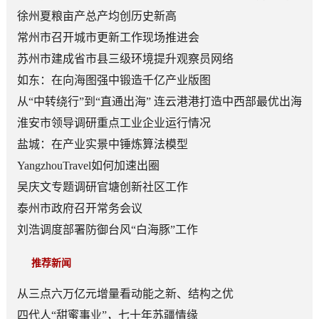
顶层赛道
徐州夏粮亩产总产均创历史新高
常州市召开城市更新工作现场推进会
苏州市建成省市县三级环境提升观察员网络
如东：在向海图强中锻造千亿产业版图
从“中转绕行”到“直通出海” 连云港港打造中西部最优出海
口
淮安市领导调研重点工业企业运行情况
盐城：在产业实景中锤炼算法模型
YangzhouTravel如何加速出圈
吴庆文专题调研官塘创新社区工作
泰州市政府召开常务会议
刘浩调度部署防御台风“白海豚”工作
推荐新闻
从三点六万亿元增量看动能之新、结构之优
四代人“甜蜜事业”，七十年苏疆情缘