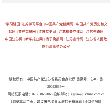
“学习强国”江苏学习平台
中国共产党新闻网
中国共产党历史和文
|
|
献网
共产党员网
江苏党史网
江苏机关党建网
江苏先锋网
|
|
|
|
中国江苏网
新华报业网
扬子晚报网
江苏宣传网
江苏省人民政
|
|
|
|
府台湾事务办公室
设为首页
返回顶端
版权所有：中国共产党江苏省委员会办公厅 备案号：苏ICP备
20023884号
网站联系电话：025-58682068 投稿邮箱：zgjssw@jschina.com.cn
（浏览本网主页，建议将电脑显示屏的分辨率调为1024*768）