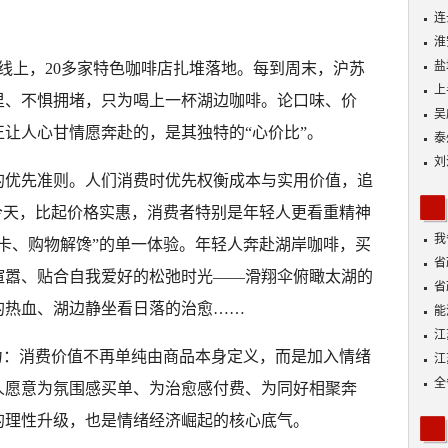
连
淮
盐
线上，20多家特色咖啡店扎堆落地。每到周末，沪苏
上
里、不惧拥堵，只为喝上一杯湖边咖啡。论口味、价
吴
让人心甘情愿奔赴的，是其独特的“心价比”。
泰
刘
的优先准则。人们消费时优先权衡成本与实用价值，追
今天，比起价格实惠，消费者特别是年轻人更看重精神
我
卡、购物解馋”的单一体验。年轻人奔赴湖岸咖啡，买
身
省
喧嚣、贴合自我爱好的松弛时光——滑翔伞俯瞰太湖的
省
的热血、湖边静坐看日落的治愈……
能
探
江
力：消费价值不再单纯由商品本身定义，而是加入情绪
江
全
人愿意为氛围感买单、为治愈感付费、为同好相聚奔
的理性升级，也是情绪经济崛起的核心底气。