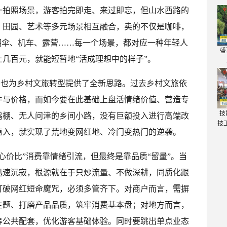
一拍照场景，游客拍完即走、来过即忘，但山水西路的
、田园、艺术等多元场景相互融合，卖的不仅是咖啡，
翔伞、机车、露营……每一个场景，都对应一种年轻人
盛
几百元，就能短暂地“活成理想中的样子”。
代，也为乡村文旅转型提供了全新思路。过去乡村文旅依
件与价格，而如今要在此基础上盘活情绪价值、营造专
技
鸡棚、无人问津的乡间小路，没有巨额投入进行高端改
技
植入，就实现了荒地变网红地、冷门变热门的逆袭。
心价比”消费靠情绪引流，但最终是靠品质“留量”。当
迅速沉寂，根源就在于只炒流量、不做深耕，同质化跟
打破网红短命魔咒，必须多管齐下。对商户而言，需摒
主题、打磨产品品质，筑牢消费基本盘；对地方而言，
等公共配套，优化游客基础体验。同时要跳出单点业态