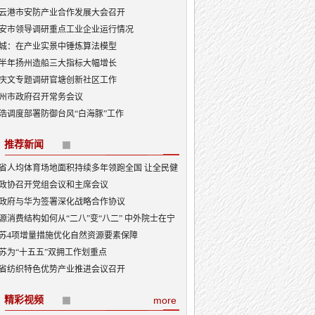
云港市安防产业合作发展大会召开
安市领导调研重点工业企业运行情况
城：在产业实景中锤炼算法模型
半年扬州造船三大指标大幅增长
庆文专题调研官塘创新社区工作
州市政府召开常务会议
浩调度部署防御台风“白海豚”工作
推荐新闻
省人均体育场地面积持续多年领跑全国 让全民健
融入日常成为风尚
政协召开党组会议和主席会议
政府与华为签署深化战略合作协议
源消费结构如何从“二八”变“八二” 中外院士在宁
讨新型能源体系建设
苏4项增量措施优化自然资源要素保障
苏为“十五五”双拥工作划重点
省纺织特色优势产业推进会议召开
精彩视频
more