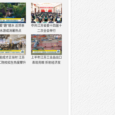
夏“趣”嬉水 近郊亲
中共江苏省委十四届十
水游成消暑热点
二次全会举行
能成才正当时 江苏
上半年江苏工业品出口
工院校招生热度攀升
表现亮眼 折射经济发
展强大韧性