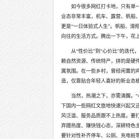
如今很多网红打卡地，只有单
业态非常丰富，机车、露营、帆船
更是“一日体验式人生”。帆船、滑
向往的生活方式。腾出一下午，花上
从“性价比”到“心价比”的迭
赖自然资源、传统特产，拼的是硬
属氛围。在一些乡村，曾经闲置的
造，仅靠贴合年轻人喜好的新业态
当然，热潮之下，亦需清醒。“
下国内一些网红文旅地快速兴起又
风泛滥、服务品质跟不上热度。要
弃蹭热度、赚快钱心态，深耕特色
要针对性补齐停车、公厕、充电桩