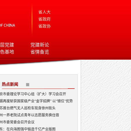
省人大
省政府
省政协
层党建
党建新论
色基地
省情备览
热点新闻
京市委理论学习中心组（扩大）学习会召开
锡再度斩获国家级产业“金字招牌” 以“错位”优势
局AI顶层赛道
苏首台燃气无人巡检车现身徐州街头
州一养老院试点青年以志愿服务换住宿
州市委常委会召开会议
东：在向海图强中锻造千亿产业版图