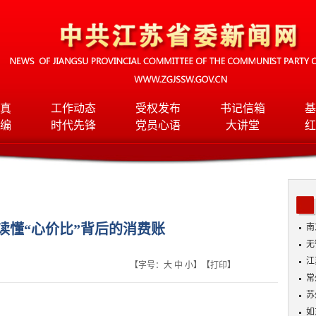
真
工作动态
受权发布
书记信箱
基
编
时代先锋
党员心语
大讲堂
红
读懂“心价比”背后的消费账
南
无
入
江
【字号：
大
中
小
】【
打印
】
常
苏
如